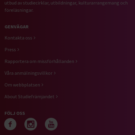
utbud av studiecirklar, utbildningar, kulturarrangemang och
föreläsningar.
GENVÄGAR
Kontakta oss
Press
Rapportera om missförhållanden
Våra anmälningsvillkor
Om webbplatsen
About Studiefrämjandet
FÖLJ OSS
Följ oss på facebook
Följ oss på instagra
Följ oss på yout