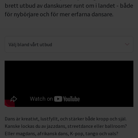
brett utbud av danskurser runt om i landet - både
för nybörjare och för mer erfarna dansare.
Välj bland vårt utbud
Danskarusellen
Streetdance
Jazzdans
Latinamerikansk dans
Afrikansk dans
Dans är kreativt, lustfyllt, och stärker både kropp och själ.
Balett
Kanske lockas du av jazzdans, streetdance eller ballroom?
Eller magdans, afrikansk dans, K-pop, tango och vals?
Folkdans