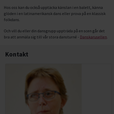
Hos oss kan du också upptäcka känslan i en balett, känna
K-pop
glöden i en latinamerikansk dans eller prova på en klassisk
folkdans.
Orientalisk dans
Och vill du eller din dansgrupp uppträda på en scen går det
Pardans
bra att anmäla sig till vår stora dansturné -
Danskarusellen
.
Kontakt