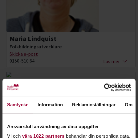
Maria Lindquist
Folkbildningsutvecklare
Skicka e-post
0150-510 64
Läs mer
Samtycke
Information
Reklaminställningar
Om
Ansvarsfull användning av dina uppgifter
Vi och
våra 1022 partners
behandlar din personliga data,