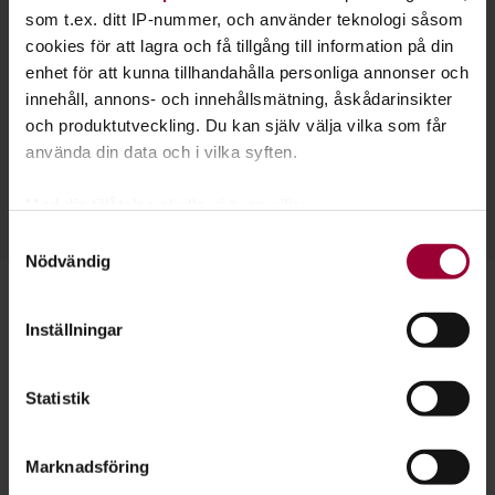
som t.ex. ditt IP-nummer, och använder teknologi såsom
cookies för att lagra och få tillgång till information på din
enhet för att kunna tillhandahålla personliga annonser och
innehåll, annons- och innehållsmätning, åskådarinsikter
Nicklas Jonsson
och produktutveckling. Du kan själv välja vilka som får
Folkbildningsutvecklare
använda din data och i vilka syften.
Skicka e-post
0150-510 01
Läs mer
Med din tillåtelse skulle vi även vilja:
Samla in information om din geografiska plats
Samtyckesval
Nödvändig
som kan ha en noggrannhet på upp till flera meter
Identifiera din enhet genom att aktivt skanna den
Starta en studiecirkel!
för specifika kännetecken (fingeravtryck)
Inställningar
Ta reda på mer om hur dina personliga uppgifter
Lär dig tillsammans med andra genom att starta en
behandlas och ställ in dina preferenser i
detaljsektionen
.
studiecirkel hos Studiefrämjandet.
Statistik
Du kan ändra eller dra tillbaka ditt samtycke när som
helst från cookie-förklaringen.
Läs mer om att starta studiecirkel
Marknadsföring
För att du ska få en så bra upplevelse som möjligt