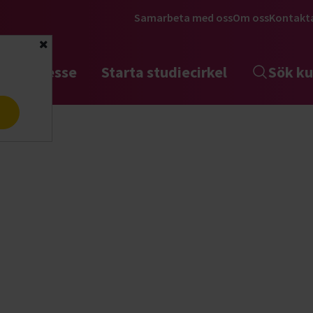
Samarbeta med oss
Om oss
Kontakt
Stäng
tta intresse
Starta studiecirkel
Sök ku
a