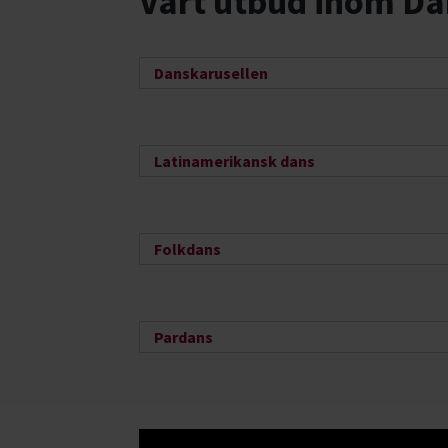
Vårt utbud inom Da
Danskarusellen
Latinamerikansk dans
Folkdans
Pardans