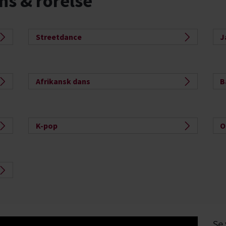
ns & rörelse
Streetdance
J
Afrikansk dans
B
K-pop
O
Se