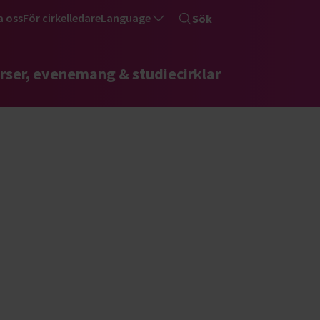
a oss
För cirkelledare
Language
Sök
rser, evenemang & studiecirklar