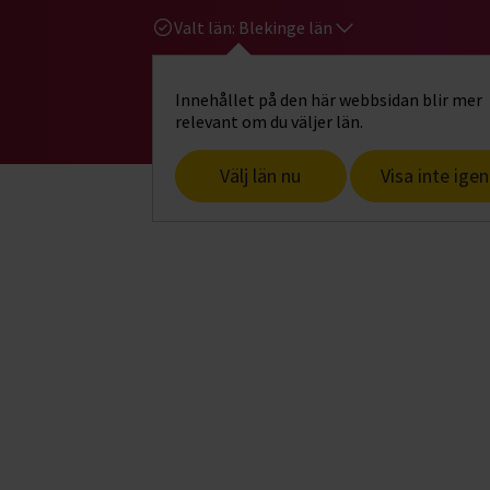
Valt län:
Blekinge län
Innehållet på den här webbsidan blir mer
Hi
Gå till studiefrämjandets startsid
relevant om du väljer län.
Välj län nu
Visa inte igen