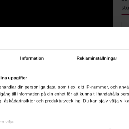
stu
tärker både kropp och själ. Kanske lockas du
Information
Reklaminställningar
llroom? Eller magdans, afrikansk dans, K-
ina uppgifter
slan i en balett, känna glöden i en
handlar din personliga data, som t.ex. ditt IP-nummer, och anv
på en klassisk folkdans.
illgång till information på din enhet för att kunna tillhandahålla pe
, åskådarinsikter och produktutveckling. Du kan själv välja vilk
ppträda på en scen går det bra att anmäla
arusellen
.
n vilja: