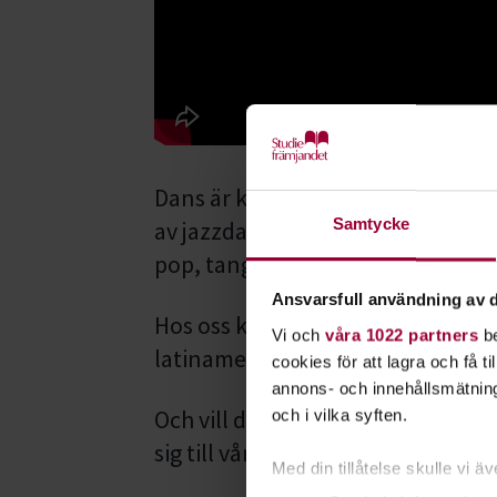
Dans är kreativt, lustfyllt, och s
Samtycke
av jazzdans, streetdance eller ba
pop, tango och vals?
Ansvarsfull användning av d
Hos oss kan du också upptäcka kän
Vi och
våra 1022 partners
be
latinamerikansk dans eller prova 
cookies för att lagra och få t
annons- och innehållsmätning
Och vill du eller din dansgrupp u
och i vilka syften.
sig till vår stora dansturné -
Dansk
Med din tillåtelse skulle vi äve