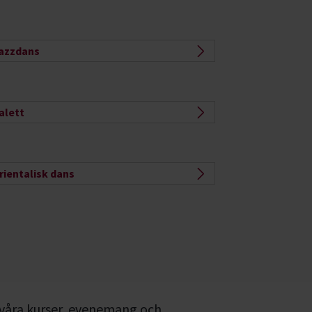
azzdans
alett
rientalisk dans
 våra kurser, evenemang och