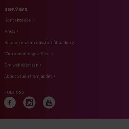
GENVÄGAR
Kontakta oss
Press
Rapportera om missförhållanden
Våra anmälningsvillkor
Om webbplatsen
About Studiefrämjandet
FÖLJ OSS
Följ oss på facebook
Följ oss på instagra
Följ oss på yout