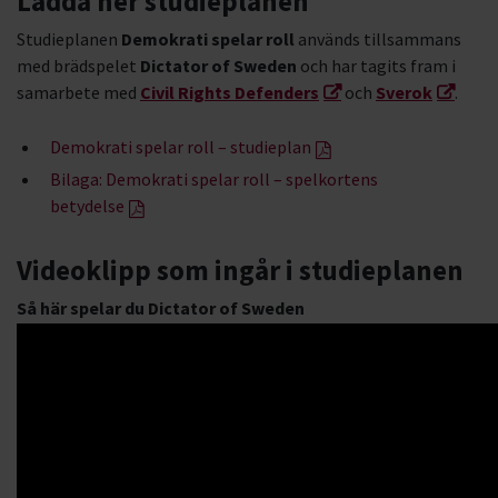
Ladda ner studieplanen
Studieplanen
Demokrati spelar roll
används tillsammans
med brädspelet
Dictator of Sweden
och har tagits fram i
samarbete med
Civil Rights Defenders
och
Sverok
.
Demokrati spelar roll – studieplan
Bilaga: Demokrati spelar roll – spelkortens
betydelse
Videoklipp som ingår i studieplanen
Så här spelar du Dictator of Sweden