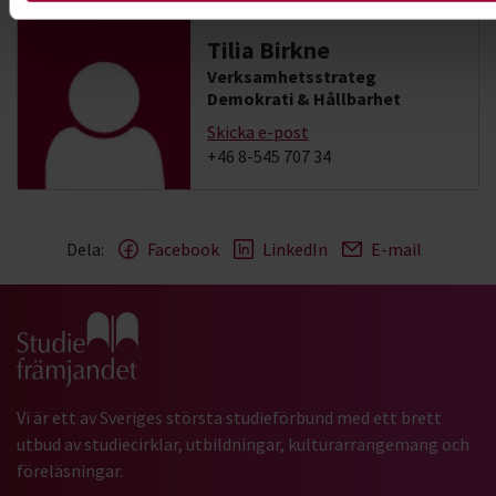
Tilia Birkne
Verksamhetsstrateg
Demokrati & Hållbarhet
Skicka e-post
+46 8-545 707 34
Dela:
Facebook
LinkedIn
E-mail
Gå till studiefrämjandets startsida
Vi är ett av Sveriges största studieförbund med ett brett
utbud av studiecirklar, utbildningar, kulturarrangemang och
föreläsningar.