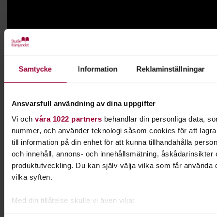
Samtycke
Information
Reklaminställningar
Dictator of Sweden – How To Dismantle Democrasy
Ansvarsfull användning av dina uppgifter
Vi och
våra 1022 partners
behandlar din personliga data, som
nummer, och använder teknologi såsom cookies för att lagra o
till information på din enhet för att kunna tillhandahålla pers
och innehåll, annons- och innehållsmätning, åskådarinsikter
produktutveckling. Du kan själv välja vilka som får använda d
vilka syften.
Med din tillåtelse skulle vi även vilja:
Samla in information om din geografiska plats som k