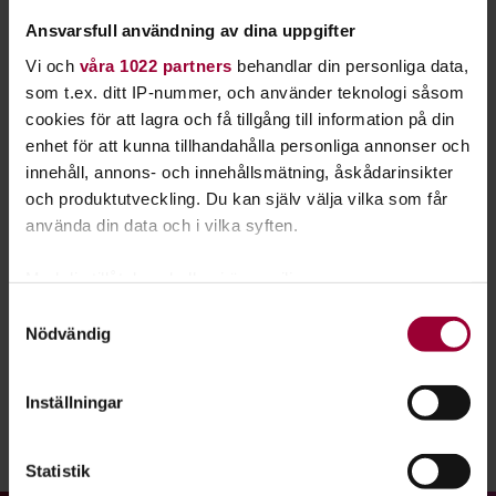
Ansvarsfull användning av dina uppgifter
Ladda ner
Checklistan för hållbara arrangemang
Vi och
våra 1022 partners
behandlar din personliga data,
som t.ex. ditt IP-nummer, och använder teknologi såsom
Att arrangera hållbara evenemang och festivaler kan
cookies för att lagra och få tillgång till information på din
inspirera, sätta nya normer och visa vägen mot en bättre
enhet för att kunna tillhandahålla personliga annonser och
framtid.
innehåll, annons- och innehållsmätning, åskådarinsikter
och produktutveckling. Du kan själv välja vilka som får
Lycka till med ditt arrangemang och kontakta
använda din data och i vilka syften.
Studiefrämjandet på din ort så kan du få mer stöttning på
vägen.
Med din tillåtelse skulle vi även vilja:
Samla in information om din geografiska plats
Checklistan är skriven av Johanna Stål och rymmer samlad
Samtyckesval
Nödvändig
som kan ha en noggrannhet på upp till flera meter
kunskap från Studiefrämjandets många arrangemang.
Identifiera din enhet genom att aktivt skanna den
för specifika kännetecken (fingeravtryck)
Inställningar
Ta reda på mer om hur dina personliga uppgifter
behandlas och ställ in dina preferenser i
detaljsektionen
.
Dela:
Facebook
LinkedIn
E-mail
Statistik
Du kan ändra eller dra tillbaka ditt samtycke när som