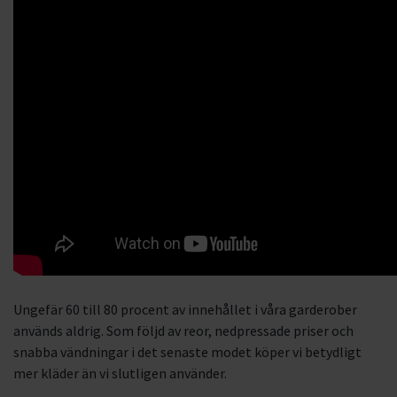
Ungefär 60 till 80 procent av innehållet i våra garderober
används aldrig. Som följd av reor, nedpressade priser och
snabba vändningar i det senaste modet köper vi betydligt
mer kläder än vi slutligen använder.