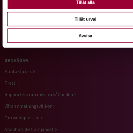
Tillåt alla
Gå till studiefrämjandets startsida
Tillåt urval
Vi är ett av Sveriges största studieförbund med ett brett
Avvisa
utbud av studiecirklar, utbildningar, kulturarrangemang och
föreläsningar.
GENVÄGAR
Kontakta oss
Press
Rapportera om missförhållanden
Våra anmälningsvillkor
Om webbplatsen
About Studiefrämjandet