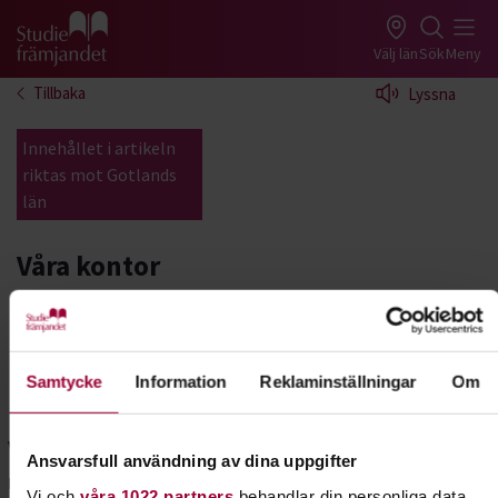
Gå till studiefrämjandets startsida
Välj län
Sök
Meny
Tillbaka
Lyssna
Innehållet i artikeln
riktas mot Gotlands
län
Våra kontor
Här hittar du våra verksamhetslokaler i Gotlands
län. Se adresser och kontaktuppgifter så att du
enkelt kan komma i kontakt med oss eller
Samtycke
Information
Reklaminställningar
Om
besöka oss.
Visby
Ansvarsfull användning av dina uppgifter
Besöksadress
Vi och
våra 1022 partners
behandlar din personliga data,