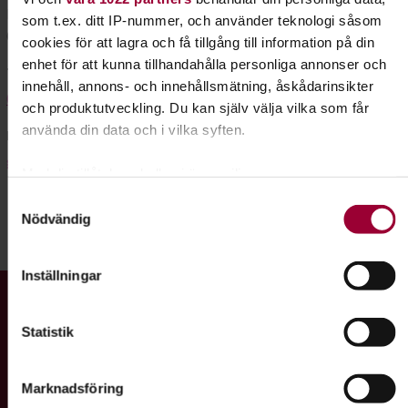
Mejerigatan 1
som t.ex. ditt IP-nummer, och använder teknologi såsom
621 45 Visby
cookies för att lagra och få tillgång till information på din
enhet för att kunna tillhandahålla personliga annonser och
Telefon
innehåll, annons- och innehållsmätning, åskådarinsikter
076-828 02 80
och produktutveckling. Du kan själv välja vilka som får
använda din data och i vilka syften.
E-post
gotland@studieframjandet.se
Med din tillåtelse skulle vi även vilja:
Samla in information om din geografiska plats som
Samtyckesval
Nödvändig
kan ha en noggrannhet på upp till flera meter
Dela:
Facebook
LinkedIn
E-mail
Identifiera din enhet genom att aktivt skanna den
för specifika kännetecken (fingeravtryck)
Inställningar
Ta reda på mer om hur dina personliga uppgifter behandlas
Gå till studiefrämjandets startsida
och ställ in dina preferenser i
detaljsektionen
. Du kan
Statistik
ändra eller dra tillbaka ditt samtycke när som helst från
cookie-förklaringen.
Vi är ett av Sveriges största studieförbund med ett brett
Marknadsföring
För att du ska få en så bra upplevelse som möjligt
utbud av studiecirklar, utbildningar, kulturarrangemang och