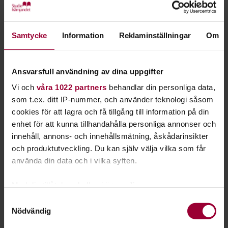
Tommy Winberg
Skicka e-post
Samtycke
Information
Reklaminställningar
Om
Eva Ohlsson
Skicka e-post
Ansvarsfull användning av dina uppgifter
Lars Gejpel
Skicka e-post
Vi och
våra 1022 partners
behandlar din personliga data,
som t.ex. ditt IP-nummer, och använder teknologi såsom
Chris Edman
cookies för att lagra och få tillgång till information på din
Skicka e-post
enhet för att kunna tillhandahålla personliga annonser och
innehåll, annons- och innehållsmätning, åskådarinsikter
Siw Lagerbäck
och produktutveckling. Du kan själv välja vilka som får
Skicka e-post
använda din data och i vilka syften.
Matteus M Furemalm
Med din tillåtelse skulle vi även vilja:
Skicka e-post
Samla in information om din geografiska plats
Samtyckesval
Nödvändig
som kan ha en noggrannhet på upp till flera meter
Leif Wärme
Identifiera din enhet genom att aktivt skanna den
Skicka e-post