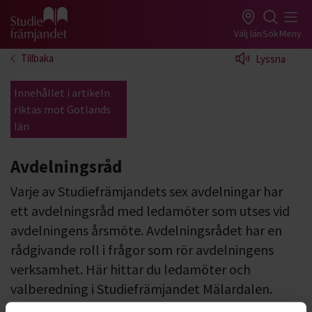
Gå till studiefrämjandets startsida
Välj län
Sök
Meny
Tillbaka
Lyssna
Innehållet i artikeln
riktas mot Gotlands
län
Avdelningsråd
Varje av Studiefrämjandets sex avdelningar har
ett avdelningsråd med ledamöter som utses vid
avdelningens årsmöte. Avdelningsrådet har en
rådgivande roll i frågor som rör avdelningens
verksamhet. Här hittar du ledamöter och
valberedning i Studiefrämjandet Mälardalen.