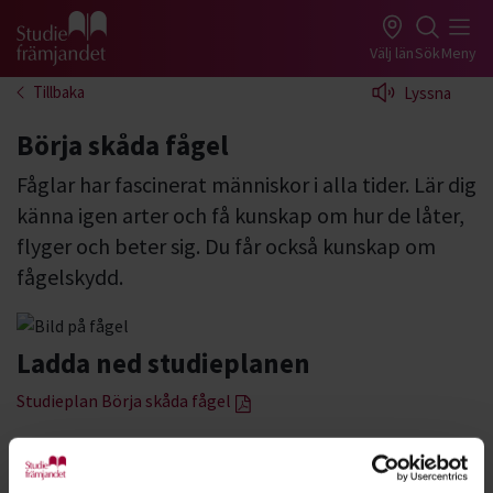
Gå till studiefrämjandets startsida
Välj län
Sök
Meny
Tillbaka
Lyssna
Börja skåda fågel
Fåglar har fascinerat människor i alla tider. Lär dig
känna igen arter och få kunskap om hur de låter,
flyger och beter sig. Du får också kunskap om
fågelskydd.
Ladda ned studieplanen
Studieplan Börja skåda fågel
Fåglar väcker känslor och tankar! Var vi än rör oss finns det
fåglar att förundras och fascineras av.