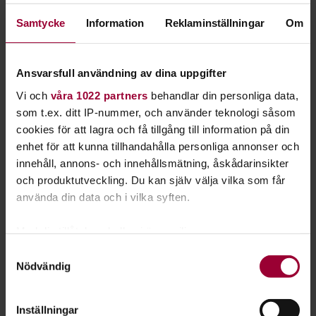
Vem blir inte berörd av att uppleva vårens första sånglärka
Samtycke
Information
Reklaminställningar
Om
som drillar över en vårjäsande betesäng, tornseglarens
skriande luftfärder över ett sommarblått himlavalv eller
orrarnas uråldriga bubblande parningsspel på en dimhöljd
Ansvarsfull användning av dina uppgifter
torvmyr?
Vi och
våra 1022 partners
behandlar din personliga data,
som t.ex. ditt IP-nummer, och använder teknologi såsom
Fåglar finns överallt och man kan få härliga upplevelser utan
cookies för att lagra och få tillgång till information på din
att behöva anstränga sig. Fågelskådning behöver inte vara
enhet för att kunna tillhandahålla personliga annonser och
exklusivt!
innehåll, annons- och innehållsmätning, åskådarinsikter
och produktutveckling. Du kan själv välja vilka som får
Fågelåret i Sverige bjuder hela tiden på upplevelser och allt
använda din data och i vilka syften.
fler människor har upptäckt tjusningen med att lära sig mer
om fåglar tillsammans med andra. Fågelskådning är ett av de
Med din tillåtelse skulle vi även vilja:
snabbast växande intressena i Sverige och runtomkring i
Samla in information om din geografiska plats
Samtyckesval
Sverige genomförs hundratals fågelcirklar varje år.
Nödvändig
som kan ha en noggrannhet på upp till flera meter
Identifiera din enhet genom att aktivt skanna den
I boken
Börja skåda fågel
, skriven av Gigi Sahlstrand och
för specifika kännetecken (fingeravtryck)
Eva Stenvång Lindqvist, ges en fantastisk introduktion till
Inställningar