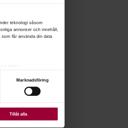
änder teknologi såsom
rsonliga annonser och innehåll,
a som får använda din data
lera meter
ryck)
Marknadsföring
ljsektionen
. Du kan ändra
ats. Vissa kakor är
Tillåt alla