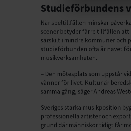
Studieförbundens vi
När speltillfällen minskar påverk
scener betyder färre tillfällen att
särskilt i mindre kommuner och 
studieförbunden ofta är navet fö
musikverksamheten.
– Den mötesplats som uppstår vid
vänner för livet. Kultur är bered
samma gång, säger Andreas West
Sveriges starka musikposition byg
professionella artister och expo
grund där människor tidigt får möj