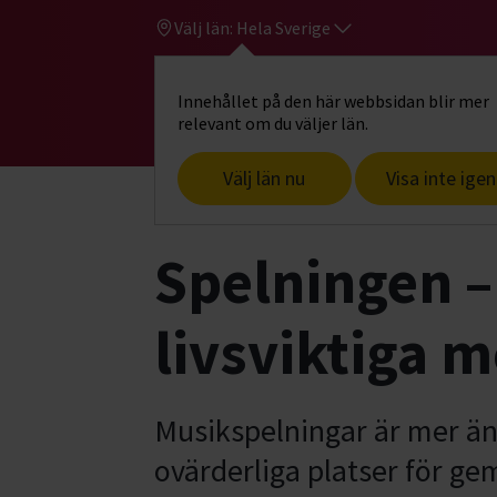
Välj län:
Hela Sverige
Innehållet på den här webbsidan blir mer
Hi
Gå till studiefrämjandets startsid
relevant om du väljer län.
Välj län nu
Visa inte igen
Start
Om oss
Aktuellt
Spelningen 
Spelningen –
livsviktiga 
Musikspelningar är mer ä
ovärderliga platser för ge