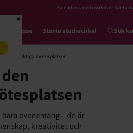
Samarbeta med oss
Om oss
Kontakt
Stäng
tta intresse
Starta studiecirkel
Sök ku
a
– den livsviktiga mötesplatsen
 den
mötesplatsen
n bara evenemang – de är
menskap, kreativitet och