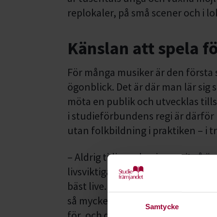
replokaler, på små scener och i 
Känslan att spela f
För många musiker är den första
ögonblick. Det är där man lär sig
möta en publik och utvecklas ti
i studieförbundens regi är därfö
utan folkbildning i praktiken – i 
– Aldrig tidigare har jag varit så
livsviktiga. Gemenskapen, minne
bäst live. Att gå på en spelning är 
så mycket mer. För bandet är det o
Samtycke
för, och drömt om, i åratal, säge