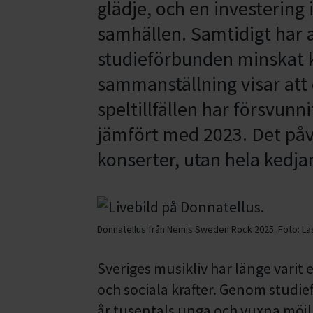
glädje, och en investering
samhällen. Samtidigt har 
studieförbunden minskat k
sammanställning visar att
speltillfällen har försvun
jämfört med 2023. Det påv
konserter, utan hela kedjan
Donnatellus från Nemis Sweden Rock 2025.
Foto:
La
Sveriges musikliv har länge varit 
och sociala krafter. Genom studi
år tusentals unga och vuxna möjli