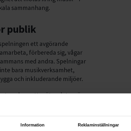
lokala sammanhang.
ör publik
 spelningen ett avgörande
 samarbeta, förbereda sig, vågar
llsammans med andra. Spelningar
r inte bara musikverksamhet,
trygga och inkluderande miljöer.
 övertygad om att mötesplatser är
na och samhörigheten skapas
inte bara att se ett band – det är
fta ett tillfälle som de har övat
Information
Reklaminställningar
r Andreas Westholm,