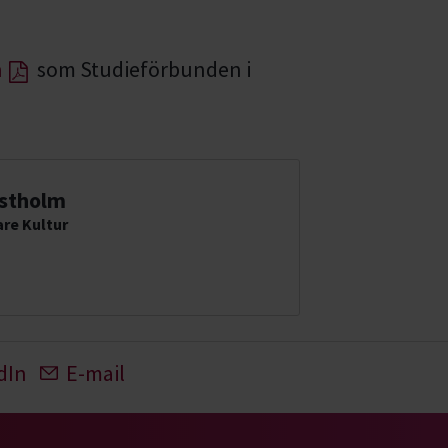
n
som Studieförbunden i
stholm
re Kultur
dIn
E-mail