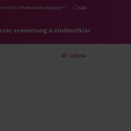
a oss
För cirkelledare
Language
Sök
rser, evenemang & studiecirklar
Lyssna