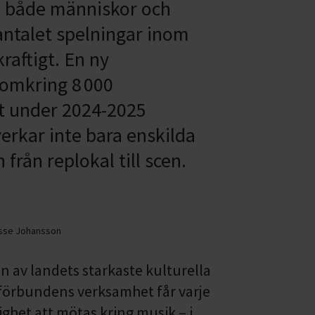
 i både människor och
antalet spelningar inom
raftigt. En ny
 omkring 8 000
nit under 2024-2025
erkar inte bara enskilda
 från replokal till scen.
sse Johansson
en av landets starkaste kulturella
eförbundens verksamhet får varje
ghet att mötas kring musik – i