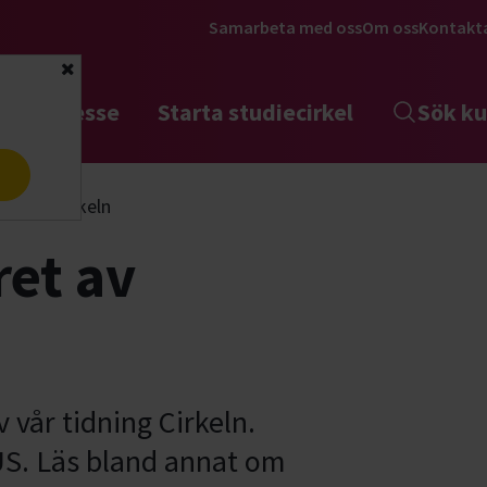
Samarbeta med oss
Om oss
Kontakt
Stäng
tta intresse
Starta studiecirkel
Sök ku
a
ret av Cirkeln
et av
 vår tidning Cirkeln.
. Läs bland annat om