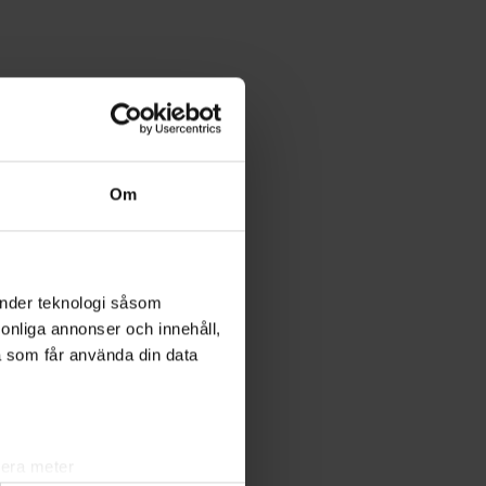
Om
änder teknologi såsom
rsonliga annonser och innehåll,
a som får använda din data
lera meter