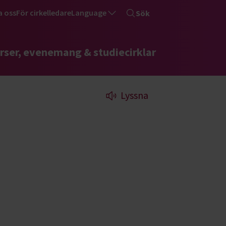
a oss
För cirkelledare
Language
Sök
rser, evenemang & studiecirklar
Lyssna