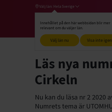
Välj län:
Hela Sverige
Innehållet på den här webbsidan blir mer
Hi
Gå till studiefrämjandets startsid
relevant om du väljer län.
Välj län nu
Visa inte igen
Start
Om oss
Aktuellt
Läs nya num
Läs nya numr
Cirkeln
Nu kan du läsa nr 2 2020 av
Numrets tema är UTOMHUS