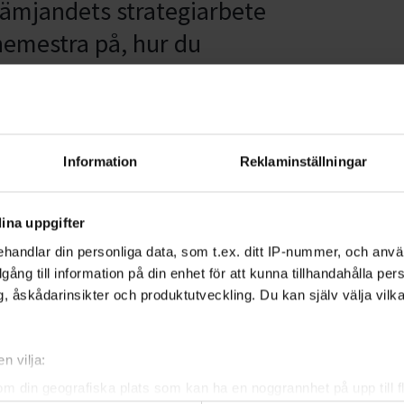
rämjandets strategiarbete
hemestra på, hur du
 mycket mera.
Information
Reklaminställningar
 inspirerar, underhåller och
ch ideellt ledarskap. Den
andets 5000 ideella cirkelledare,
ina uppgifter
devalda och övriga intresserade.
handlar din personliga data, som t.ex. ditt IP-nummer, och anv
illgång till information på din enhet för att kunna tillhandahålla pe
, åskådarinsikter och produktutveckling. Du kan själv välja vilk
land annat läsa om:
 på
n vilja:
om din geografiska plats som kan ha en noggrannhet på upp till f