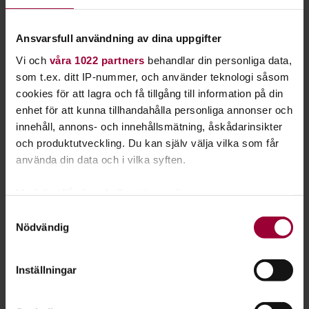
Dags för lite källkritik. Vem säger vad och varför?
Möt Nicolas Lunabba - frontfigur i Helamalmö
Ansvarsfull användning av dina uppgifter
Så tycker partierna om folkbildningen
Vi och
våra 1022 partners
behandlar din personliga data,
Folkbildning och demokrati - hur hänger det ihop?
som t.ex. ditt IP-nummer, och använder teknologi såsom
Christer Nylander leder ny folkbildningsutredning
cookies för att lagra och få tillgång till information på din
Nyttan växer med friheten (ledare med Anna
enhet för att kunna tillhandahålla personliga annonser och
Håkansson)
innehåll, annons- och innehållsmätning, åskådarinsikter
och produktutveckling. Du kan själv välja vilka som får
Cirkeln.nu
använda din data och i vilka syften.
Läs tidningen på
Cirkelns webbsida
. Där kan du också bläddra
Med din tillåtelse skulle vi även vilja:
i ella e-tidningar från 2013 och framåt. Klicka dig runt och
Samla in information om din geografiska plats
Samtyckesval
hitta inspirerande artiklar i alla möjliga ämnen. Trevlig
Nödvändig
som kan ha en noggrannhet på upp till flera meter
läsning!
Identifiera din enhet genom att aktivt skanna den
för specifika kännetecken (fingeravtryck)
Text:
Daniel Forsberg
Inställningar
Ta reda på mer om hur dina personliga uppgifter
Senast ändrad:
1 september 2022
behandlas och ställ in dina preferenser i
detaljsektionen
.