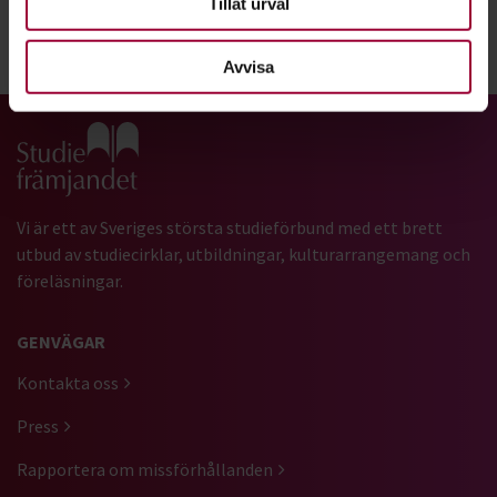
Tillåt urval
Dela:
Facebook
LinkedIn
E-mail
Avvisa
Gå till studiefrämjandets startsida
Vi är ett av Sveriges största studieförbund med ett brett
utbud av studiecirklar, utbildningar, kulturarrangemang och
föreläsningar.
GENVÄGAR
Kontakta oss
Press
Rapportera om missförhållanden