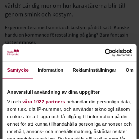
värld? Lär dig mer om hur karaktärerna blir till
genom smink och kostym.
Experimentera med smink och kostym på ditt sätt. Kanske
har du en kommande föreställning på gång? Bara fantasin
sätter gränser.
Teatersmink
och
kostym
hjälper karaktärerna att komma
fram. Vi kan kalla det för skalet. Det inre jobbet symboliseras
Samtycke
Information
Reklaminställningar
Om
av exempelvis improvisationsövningar och manus.
Tillsammans skapas en bra helhet.
Studiefrämjandet hjälper dig med lokaler, studiematerial och
Ansvarsfull användning av dina uppgifter
andra bra praktiska saker.
Vi och
våra 1022 partners
behandlar din personliga data,
som t.ex. ditt IP-nummer, och använder teknologi såsom
cookies för att lagra och få tillgång till information på din
Kontakt
enhet för att kunna tillhandahålla personliga annonser och
innehåll, annons- och innehållsmätning, åskådarinsikter
och produktutveckling. Du kan själv välja vilka som får