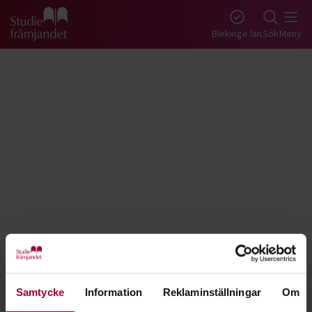
Gå till studiefrämjandets startsida
Blekinge län
Sök
Meny
Tillbaka
Lyssna
Tyska - Blekinge
Samtycke
Information
Reklaminställningar
Om
Lär dig skriva och prata tyska. För dig som är