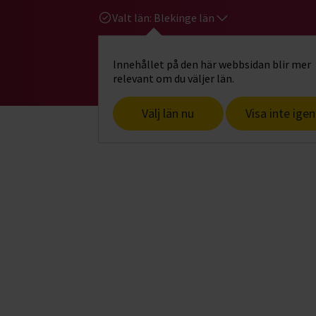
Valt län:
Blekinge län
Innehållet på den här webbsidan blir mer
Hi
Gå till studiefrämjandets startsid
relevant om du väljer län.
Välj län nu
Visa inte igen