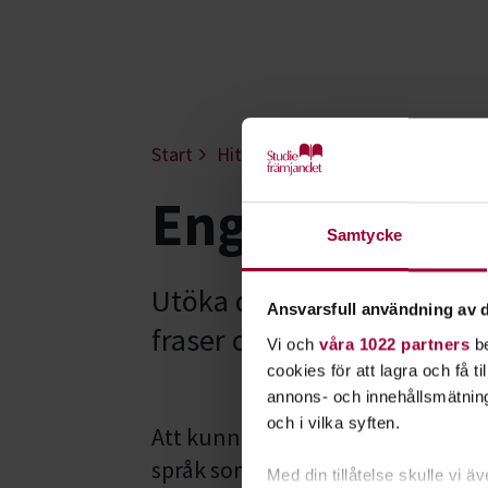
Start
Hitta intresse
Språk & resande
Engelska - B
Samtycke
Utöka dina kunskaper i vär
Ansvarsfull användning av d
fraser och mer avancerad 
Vi och
våra 1022 partners
be
cookies för att lagra och få t
annons- och innehållsmätning
och i vilka syften.
Att kunna engelska är användbart -
språk som lätt kan hållas levande
Med din tillåtelse skulle vi äve