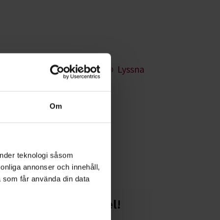
Lyssna
Om
g både enklare
änder teknologi såsom
rsonliga annonser och innehåll,
a som får använda din data
Starta en studiecirkel!