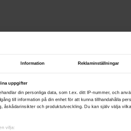
Engelska
lekinge
Information
Reklaminställningar
ldens ledande språk - engelska. Lär di
ina uppgifter
konversation.
handlar din personliga data, som t.ex. ditt IP-nummer, och anv
illgång till information på din enhet för att kunna tillhandahålla pe
, åskådarinsikter och produktutveckling. Du kan själv välja vilk
 både privat och i jobbet. Det är också ett
. I många TV-program talas engelska, och
n vilja: