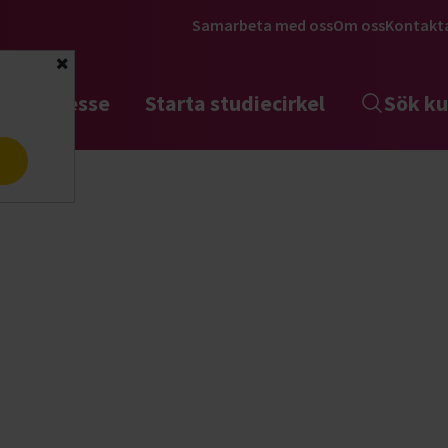
Samarbeta med oss
Om oss
Kontakt
Stäng
tta intresse
Starta studiecirkel
Sök ku
a