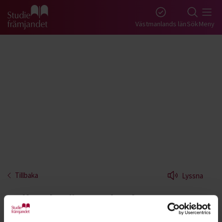
Gå till studiefrämjandets startsida
Västmanlands län
Sök
Meny
Tillbaka
Lyssna
Rollspel - Västmanland
Ge dig in i världar du vanligtvis inte har tillgång