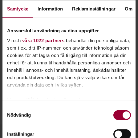
till. Rollspel är ett kreativt intresse där du får
Samtycke
Information
Reklaminställningar
Om
fullt utlopp för din fantasi och
uppfinningsrikedom.
Ansvarsfull användning av dina uppgifter
Rollspel
handlar om att gestalta karaktärer med tankar och
Vi och
våra 1022 partners
behandlar din personliga data,
känslor. Det kan liknas vid att befinna sig mitt i en film eller
som t.ex. ditt IP-nummer, och använder teknologi såsom
teaterföreställning. Skillnaden är att det är du, tillsammans
cookies för att lagra och få tillgång till information på din
med berättaren, som styr händelseförloppet.
enhet för att kunna tillhandahålla personliga annonser och
innehåll, annons- och innehållsmätning, åskådarinsikter
När du och dina medspelare blivit varma i kläderna kan ni
och produktutveckling. Du kan själv välja vilka som får
utforska oändligt många världar. Ni kan befinna er mitt i en
använda din data och i vilka syften.
djungel, högst uppe på en skyskrapa eller på en öppen ocean.
Allt är möjligt!
Med din tillåtelse skulle vi även vilja:
Studiefrämjandet kan hjälpa dig och dina vänner med lokaler,
Samla in information om din geografiska plats
Samtyckesval
studiematerial och andra praktiska frågor.
Nödvändig
som kan ha en noggrannhet på upp till flera meter
Identifiera din enhet genom att aktivt skanna den
för specifika kännetecken (fingeravtryck)
Inställningar