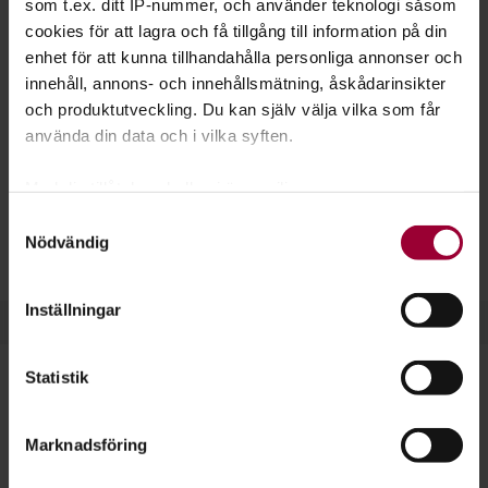
som t.ex. ditt IP-nummer, och använder teknologi såsom
tagit fram ett studiematerial för dig som vill arrangera ett
cookies för att lagra och få tillgång till information på din
lajv.
enhet för att kunna tillhandahålla personliga annonser och
innehåll, annons- och innehållsmätning, åskådarinsikter
och produktutveckling. Du kan själv välja vilka som får
använda din data och i vilka syften.
Med din tillåtelse skulle vi även vilja:
Samla in information om din geografiska plats
Samtyckesval
Nödvändig
som kan ha en noggrannhet på upp till flera meter
Identifiera din enhet genom att aktivt skanna den
för specifika kännetecken (fingeravtryck)
Inställningar
Ta reda på mer om hur dina personliga uppgifter
behandlas och ställ in dina preferenser i
detaljsektionen
.
Statistik
Du kan ändra eller dra tillbaka ditt samtycke när som
helst från cookie-förklaringen.
Här föds ett lajv
Marknadsföring
För att du ska få en så bra upplevelse som möjligt
– De flesta tror att lajv bara är troll
använder vi kakor (cookies) på vår webbplats. Vissa