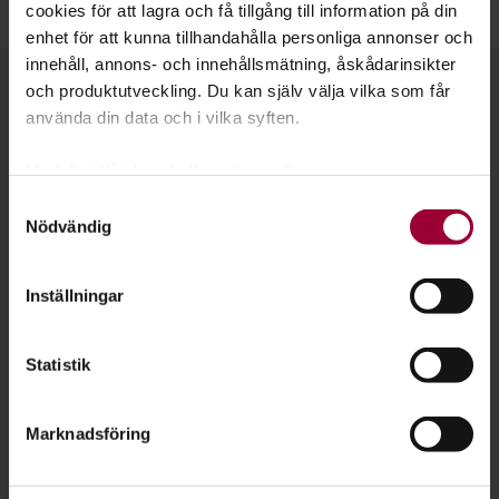
Läs mer om fantastik på Sveroks hemsida.
cookies för att lagra och få tillgång till information på din
enhet för att kunna tillhandahålla personliga annonser och
innehåll, annons- och innehållsmätning, åskådarinsikter
Kontakt
och produktutveckling. Du kan själv välja vilka som får
använda din data och i vilka syften.
Med din tillåtelse skulle vi även vilja:
Samla in information om din geografiska plats
Samtyckesval
Nödvändig
som kan ha en noggrannhet på upp till flera meter
Identifiera din enhet genom att aktivt skanna den
för specifika kännetecken (fingeravtryck)
Inställningar
Ta reda på mer om hur dina personliga uppgifter
behandlas och ställ in dina preferenser i
detaljsektionen
.
Statistik
Du kan ändra eller dra tillbaka ditt samtycke när som
helst från cookie-förklaringen.
Marknadsföring
För att du ska få en så bra upplevelse som möjligt
använder vi kakor (cookies) på vår webbplats. Vissa
Lucas Falk