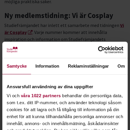
möjliga praktiska saker.
Ny medlemstidning: Vi är Cosplay
Studiefrämjandet har inlett ett samarbete med tidningen
Vi
är Cosplay
. Varje nummer kommer att innehålla
inspiration och information om Studiefrämjandets
verksamhet kopplad till spelkultur. Vi är också väldigt glada
över att vår medlemsorganisation Sverok finns med i
samarbetet.
Samtycke
Information
Reklaminställningar
Om
Tidningen riktar sig till dig som är intresserad av spelkultur
och vill lära dig mer om till exempel cosplay‑makeup,
sömnad, foam‑ och målningsarbete, peruker, 3D‑printing,
Ansvarsfull användning av dina uppgifter
lajv- och cosplayföreningar, spelkaraktärer, samt musik från
Vi och
våra 1022 partners
behandlar din personliga data,
spel och filmer – och mycket, mycket mer.
som t.ex. ditt IP-nummer, och använder teknologi såsom
cookies för att lagra och få tillgång till information på din
enhet för att kunna tillhandahålla personliga annonser och
Kontakt
innehåll, annons- och innehållsmätning, åskådarinsikter