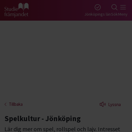
Gå till studiefrämjandets startsida
Jönköpings län
Sök
Meny
Tillbaka
Lyssna
Spelkultur - Jönköping
Lär dig mer om spel, rollspel och lajv. Intresset