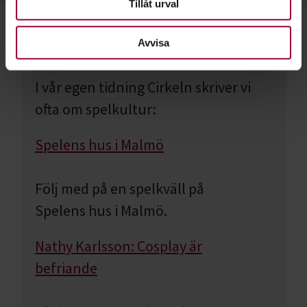
Tillåt urval
Avvisa
Läs mer om spelkulturen
I vår egen tidning Cirkeln skriver vi
ofta om spelkultur:
Spelens hus i Malmö
Följ med på en spelkväll på
Spelens hus i Malmö.
Nathy Karlsson: Cosplay är
befriande