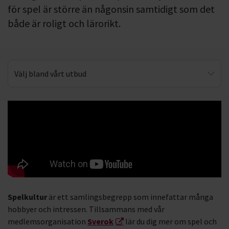
för spel är större än någonsin samtidigt som det
både är roligt och lärorikt.
Välj bland vårt utbud
Brädspel
Cosplay
Lajv
Rollspel
Fantastik
Spelkultur
är ett samlingsbegrepp som innefattar många
Figurmålning
hobbyer och intressen. Tillsammans med vår
medlemsorganisation
Sverok
lär du dig mer om spel och
Jugger