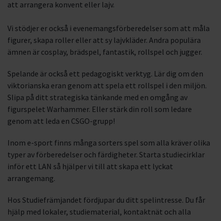
att arrangera konvent eller lajv.
LAN
Vi stödjer er också i evenemangsförberedelser som att måla
figurer, skapa roller eller att sy lajvkläder. Andra populära
ämnen är cosplay, brädspel, fantastik, rollspel och jugger.
Spelande är också ett pedagogiskt verktyg. Lär dig om den
viktorianska eran genom att spela ett rollspel i den miljön.
Slipa på ditt strategiska tänkande med en omgång av
figurspelet Warhammer. Eller stärk din roll som ledare
genom att leda en CSGO-grupp!
Inom e-sport finns många sorters spel som alla kräver olika
typer av förberedelser och färdigheter. Starta studiecirklar
inför ett LAN så hjälper vi till att skapa ett lyckat
arrangemang.
Hos Studiefrämjandet fördjupar du ditt spelintresse. Du får
hjälp med lokaler, studiematerial, kontaktnät och alla