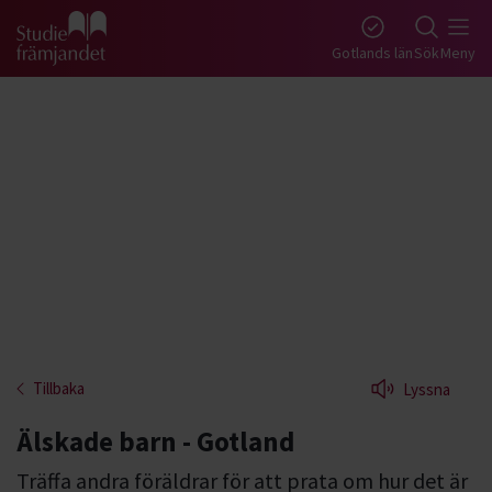
Gå till studiefrämjandets startsida
Gotlands län
Sök
Meny
Tillbaka
Lyssna
Älskade barn - Gotland
Träffa andra föräldrar för att prata om hur det är