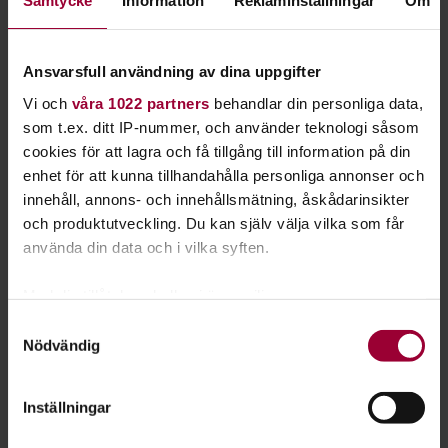
Samtycke
Information
Reklaminställningar
Om
Utöver de sex studiecirklarna för föräldrar i ett nytt land, har
vi ytterligare tre cirklar som vänder sig direkt till
asylsökande. Frågeställningarna i dessa studiecirklar är
Ansvarsfull användning av dina uppgifter
översatta till dari, tigrinja, arabiska och engelska.
Vi och
våra 1022 partners
behandlar din personliga data,
som t.ex. ditt IP-nummer, och använder teknologi såsom
Vi har också tre fördjupningscirklar som handlar om att
cookies för att lagra och få tillgång till information på din
vänta och föda barn i Sverige. Där pratar vi också om barn
enhet för att kunna tillhandahålla personliga annonser och
med särskilda behov samt hur vi i Sverige ser på flickor och
innehåll, annons- och innehållsmätning, åskådarinsikter
pojkar.
och produktutveckling. Du kan själv välja vilka som får
använda din data och i vilka syften.
Följ med till Älskade barn i Enköping
Med din tillåtelse skulle vi även vilja:
Samla in information om din geografiska plats
Samtyckesval
Nödvändig
som kan ha en noggrannhet på upp till flera meter
Identifiera din enhet genom att aktivt skanna den
för specifika kännetecken (fingeravtryck)
Inställningar
Ta reda på mer om hur dina personliga uppgifter
behandlas och ställ in dina preferenser i
detaljsektionen
.