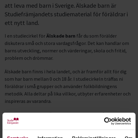
att leva med barn i Sverige. Älskade barn är
Studiefrämjandets studiematerial för föräldrar i
ett nytt land.
I en studiecirkel för
Älskade barn
får du som förälder
diskutera små och stora vardagsfrågor. Det kan handlar om
barns utveckling, normer och värderingar, skola och fritid,
problem och drömmar.
Älskade barn finns i hela landet, och är framför allt för dig
som har barn mellan 0 och 18 år. I studiecirkeln träffas ni
föräldrar i små grupper och använder folkbildningens
metodik. Alla deltar på lika villkor, utbyter erfarenheter och
inspireras av varandra.
Studiematerialet för Älskade barn är baserat på
FN:s
barnkonvention
. Frågeställningarna i studiecirklarna finns
översatta till somaliska och arabiska.