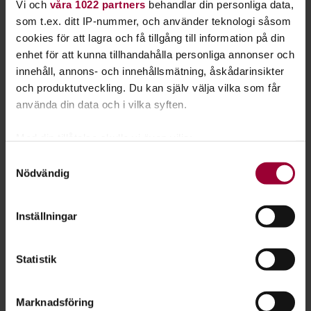
Vi och
våra 1022 partners
behandlar din personliga data,
som t.ex. ditt IP-nummer, och använder teknologi såsom
cookies för att lagra och få tillgång till information på din
Klädbytardag
enhet för att kunna tillhandahålla personliga annonser och
innehåll, annons- och innehållsmätning, åskådarinsikter
Vår tidning Cirkeln var på plats
och produktutveckling. Du kan själv välja vilka som får
under Klädbytardagen i Karlstad.
använda din data och i vilka syften.
Med din tillåtelse skulle vi även vilja:
Läs artikeln här!
Samla in information om din geografiska plats
Samtyckesval
Nödvändig
som kan ha en noggrannhet på upp till flera meter
Identifiera din enhet genom att aktivt skanna den
för specifika kännetecken (fingeravtryck)
Inställningar
Hållbar förening
Ta reda på mer om hur dina personliga uppgifter
behandlas och ställ in dina preferenser i
detaljsektionen
.
Hållbar hemma, hållbar på jobbet,
Statistik
Du kan ändra eller dra tillbaka ditt samtycke när som
men hur är det i föreningen? Det
helst från cookie-förklaringen.
flesta av landets 200 000 ideella
Marknadsföring
För att du ska få en så bra upplevelse som möjligt