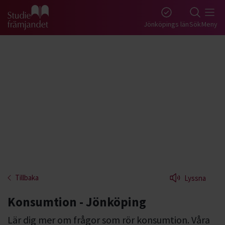
Gå till studiefrämjandets startsida
Jönköpings län
Sök
Meny
Tillbaka
Lyssna
Konsumtion - Jönköping
Lär dig mer om frågor som rör konsumtion. Våra