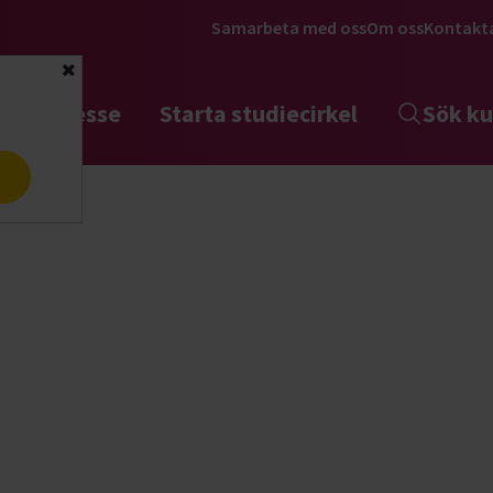
Samarbeta med oss
Om oss
Kontakt
Stäng
tta intresse
Starta studiecirkel
Sök ku
a