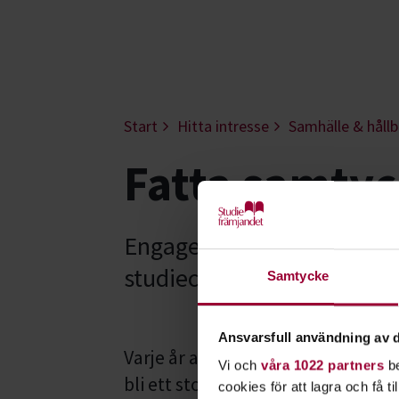
Start
Hitta intresse
Samhälle & hållb
Fatta samtyc
Engagera dig mot sexuellt
studiecirklar för att skap
Samtycke
Ansvarsfull användning av d
Varje år anmäls över 20 000 sexua
Vi och
våra 1022 partners
be
bli ett stopp på det sexuella våld
cookies för att lagra och få t