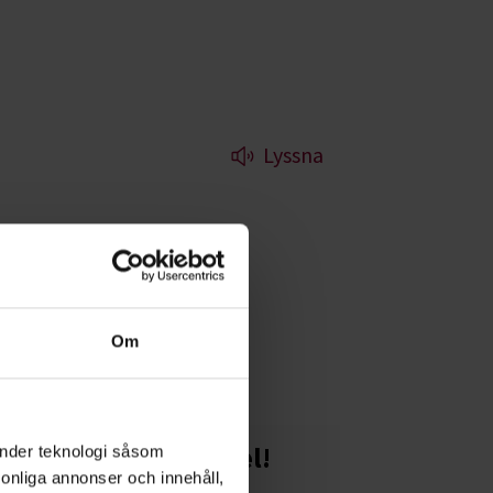
Lyssna
 Fatta anordnar vi
Om
Starta en studiecirkel!
änder teknologi såsom
rsonliga annonser och innehåll,