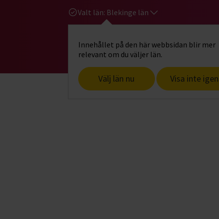
Valt län:
Blekinge län
Innehållet på den här webbsidan blir mer
Hi
Gå till studiefrämjandets startsid
relevant om du väljer län.
Välj län nu
Visa inte igen