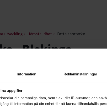
ar utveckling
Jämställdhet
Fatta samtycke
ke - Blekinge
 våld. Tillsammans med organisationen
a en samtyckeskultur.
Information
Reklaminställningar
ina uppgifter
lbrott och mörkertalet är stort. Det måste
handlar din personliga data, som t.ex. ditt IP-nummer, och anv
et och vi måste börja tänka i nya banor. Låt
illgång till information på din enhet för att kunna tillhandahålla pe