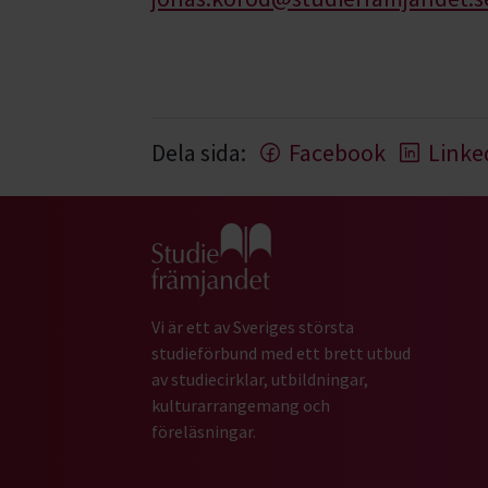
Dela sida:
Facebook
Linke
Gå till studiefrämjandets startsida
Vi är ett av Sveriges största
studieförbund med ett brett utbud
av studiecirklar, utbildningar,
kulturarrangemang och
föreläsningar.