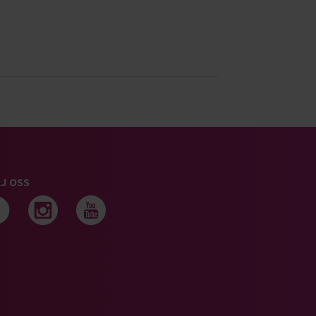
J OSS
Följ oss på facebook
Följ oss på instagram
Följ oss på youtub