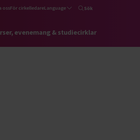
a oss
För cirkelledare
Language
Sök
rser, evenemang & studiecirklar