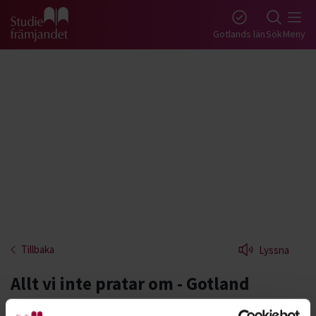
Gå till studiefrämjandets startsida
Gotlands län
Sök
Meny
Tillbaka
Lyssna
Allt vi inte pratar om - Gotland
Vad skulle du prata om, om ingen dömde dig?