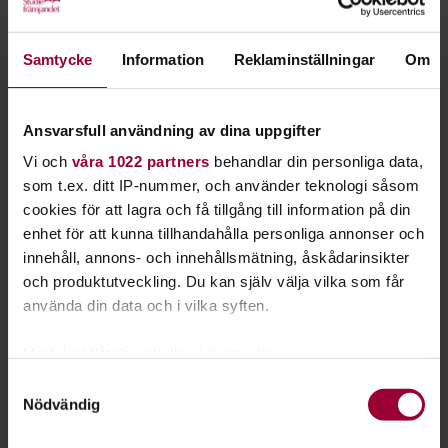
Studieplanen Allt vi inte pratar om vänder sig till
män som vill diskutera mansrollen. Både den
Samtycke
Information
Reklaminställningar
Om
egna och hur vår syn på manlighet påverkar
samhället.
Ansvarsfull användning av dina uppgifter
I boken och podden Allt vi inte pratar om samtalar kända och
Vi och
våra 1022 partners
behandlar din personliga data,
okända män om kärlek, sex, skörhet, ego, flyktvägar och
som t.ex. ditt IP-nummer, och använder teknologi såsom
vänskap. De innehåller personliga berättelser från bland
cookies för att lagra och få tillgång till information på din
andra programledaren Kodjo Akolor, världsmästaren i
enhet för att kunna tillhandahålla personliga annonser och
thaiboxning Sanny Dahlbeck och politikern Philip Botström.
innehåll, annons- och innehållsmätning, åskådarinsikter
och produktutveckling. Du kan själv välja vilka som får
Samtal som kan inspirera dig och dina vänner till att prata
använda din data och i vilka syften.
om sådant ni annars inte pratar om. Testa att bjuda in till
killmiddagar och ha en studiecirkel utifrån vår studieplan.
Med din tillåtelse skulle vi även vilja:
Allt vi inte pratar om är en satsning från Make Equal i
Samla in information om din geografiska plats
Samtyckesval
samarbete med Studiefrämjandet, IOGT-NTO, Acast,
Nödvändig
som kan ha en noggrannhet på upp till flera meter
Bonnier Bookery och Månpocket.
Identifiera din enhet genom att aktivt skanna den