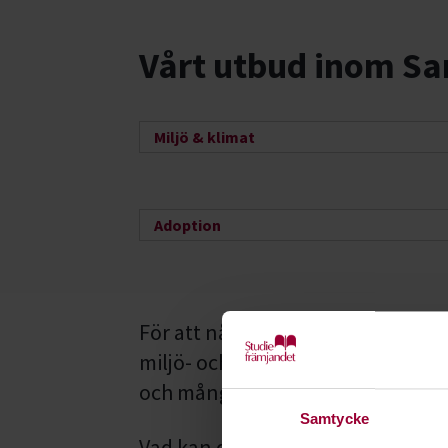
Vårt utbud inom Sa
Miljö & klimat
Adoption
För att nå ett hållbart samhälle 
miljö- och klimatfrågor, men ock
och mångfald, jämställdhet och 
Samtycke
Vad kan du och dina närmaste göra 