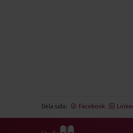
Dela sida:
Facebook
Linke
Gå till studiefrämjandets startsida