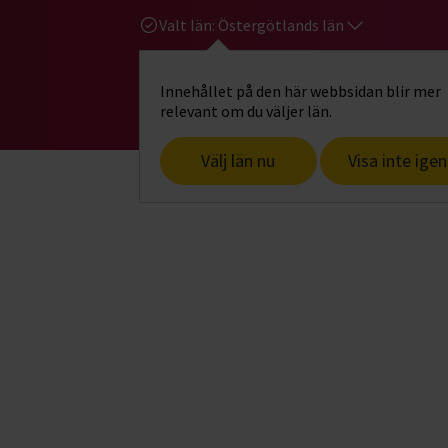
Valt län:
Östergötlands län
Innehållet på den här webbsidan blir mer
Hi
Gå till studiefrämjandets startsid
relevant om du väljer län.
Välj län nu
Visa inte igen