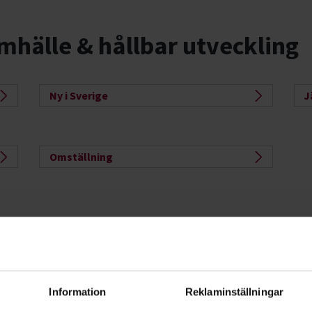
mhälle & hållbar utveckling
Ny i Sverige
J
Omställning
måste vi bli många som engagerar oss i
Se
så med demokratifrågor som integration
stu
konsumtion.
ut
Information
Reklaminställningar
själv för att leva mer hållbart? Vilka