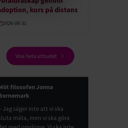
Föräldraskap genom
adoption, kurs på distans
2026-08-31
Visa hela utbudet
Möt filosofen Jonna
Bornemark
– Jag säger inte att vi ska
sluta mäta, men vi ska göra
det med omdöme. Vi ska inte