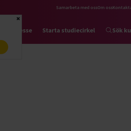
Samarbeta med oss
Om oss
Kontakt
Stäng
tta intresse
Starta studiecirkel
Sök ku
a