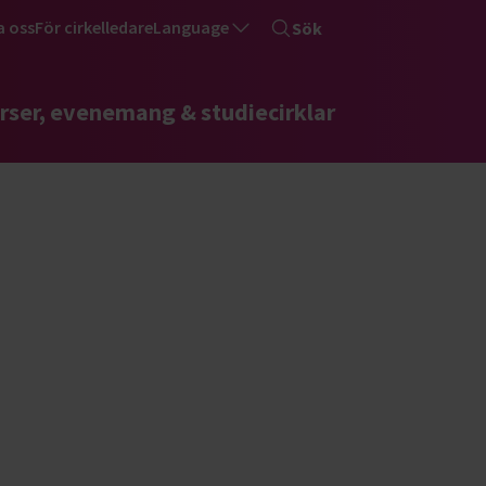
a oss
För cirkelledare
Language
Sök
rser, evenemang & studiecirklar