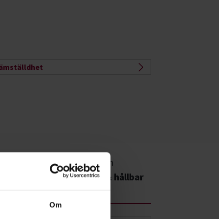
ämställdhet
 våra kurser, evenemang och
diecirklar inom
Samhälle & hållbar
veckling
Om