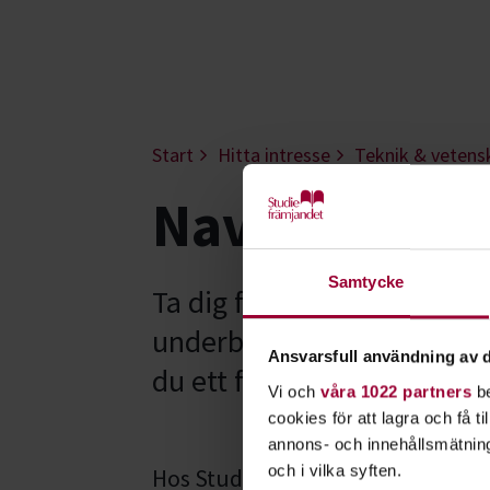
Start
Hitta intresse
Teknik & vetens
Navigation o
Samtycke
Ta dig fram smart och säk
underbart och det är vikti
Ansvarsfull användning av d
du ett förarintyg för båt?
Vi och
våra 1022 partners
be
cookies för att lagra och få t
annons- och innehållsmätning
och i vilka syften.
Hos Studiefrämjandet kan du gå en