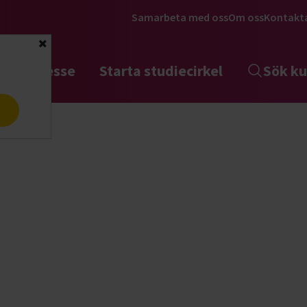
Samarbeta med oss
Om oss
Kontakt
Stäng
tta intresse
Starta studiecirkel
Sök ku
a