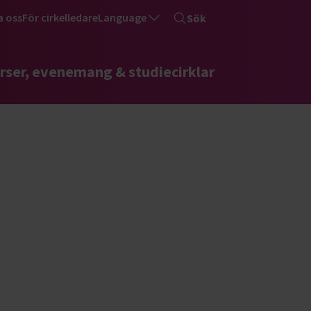
a oss
För cirkelledare
Language
Sök
rser, evenemang & studiecirklar