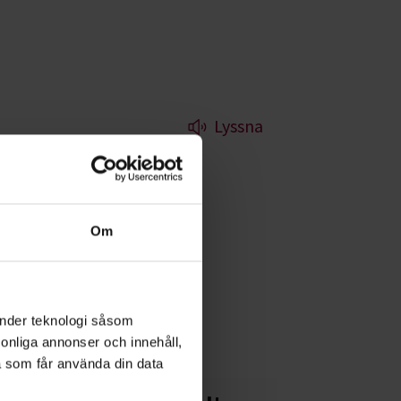
Lyssna
stmanland
Om
å havet är
ler. Kanske behöver
änder teknologi såsom
rsonliga annonser och innehåll,
a som får använda din data