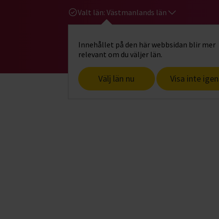
Valt län:
Västmanlands län
Innehållet på den här webbsidan blir mer
Hi
Gå till studiefrämjandets startsid
relevant om du väljer län.
Välj län nu
Visa inte igen