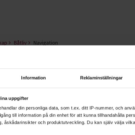
kap
Båtliv
Navigation
ch förarintyg - Vä
Information
Reklaminställningar
ert bland kobbar och skär. Sommaren p
gt att kunna navigation och sjövägsreg
ina uppgifter
handlar din personliga data, som t.ex. ditt IP-nummer, och anv
illgång till information på din enhet för att kunna tillhandahålla pe
, åskådarinsikter och produktutveckling. Du kan själv välja vilk
 kurs eller starta en studiecirkel om du