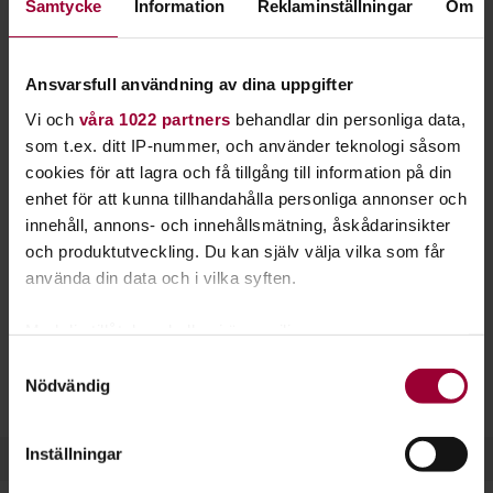
Samtycke
Information
Reklaminställningar
Om
Ta dig fram smart och säkert bland kobbar och
skär. Sommaren på havet är underbart och det är
viktigt att kunna navigation och sjövägsregler.
Ansvarsfull användning av dina uppgifter
Kanske behöver du ett förarintyg för båt?
Vi och
våra 1022 partners
behandlar din personliga data,
som t.ex. ditt IP-nummer, och använder teknologi såsom
Hos Studiefrämjandet kan du gå en kurs eller starta en
cookies för att lagra och få tillgång till information på din
studiecirkel om du vill kunna navigera en båt och lära dig mer
enhet för att kunna tillhandahålla personliga annonser och
om vilka regler som gäller på sjön.
innehåll, annons- och innehållsmätning, åskådarinsikter
och produktutveckling. Du kan själv välja vilka som får
På flera platser i Sverige har vi kurser för dig som behöver
använda din data och i vilka syften.
förarbevis/förarintyg för båt (båtkörkort). Här lär du dig
grunderna i
navigation
och
sjösäkerhet
.
Med din tillåtelse skulle vi även vilja:
Samla in information om din geografiska plats
Samtyckesval
Kurserna leder fram till frivilliga prov för VF-certifikat,
Nödvändig
som kan ha en noggrannhet på upp till flera meter
förarintyg för båt och kustskepparintyg.
Identifiera din enhet genom att aktivt skanna den
för specifika kännetecken (fingeravtryck)
Inställningar
Ta reda på mer om hur dina personliga uppgifter