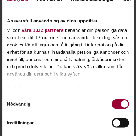
Klaviaturinstrument används både till komp och
solospel. Det är dessutom perfekt för
Ansvarsfull användning av dina uppgifter
låtskrivande.
Vi och
våra 1022 partners
behandlar din personliga data,
Piano kan du lära dig på flera olika sätt. Vissa tycker om att
som t.ex. ditt IP-nummer, och använder teknologi såsom
spela på gehör och lyssna sig fram. Andra föredrar noter och
cookies för att lagra och få tillgång till information på din
ackordsanalyser.
enhet för att kunna tillhandahålla personliga annonser och
innehåll, annons- och innehållsmätning, åskådarinsikter
Det är ofta lätt att gå från piano till att sedan spela andra
och produktutveckling. Du kan själv välja vilka som får
instrument. Att spela piano ger nämligen en bra musikalisk
använda din data och i vilka syften.
grund och förståelse. Det är lätt att se hur melodier och
ackord är uppbyggda.
Med din tillåtelse skulle vi även vilja:
Samla in information om din geografiska plats
Samtyckesval
Läs gärna mer om piano och klaviatur på vår sajt
Nödvändig
som kan ha en noggrannhet på upp till flera meter
Musikakuten.
Identifiera din enhet genom att aktivt skanna den
för specifika kännetecken (fingeravtryck)
Inställningar
Ta reda på mer om hur dina personliga uppgifter
behandlas och ställ in dina preferenser i
detaljsektionen
.