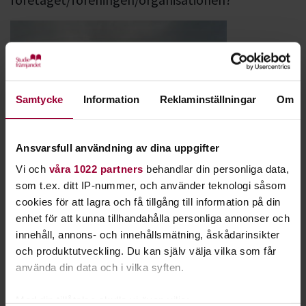
Samtycke
Information
Reklaminställningar
Om
Foto: okänd
Ansvarsfull användning av dina uppgifter
Vi och
våra 1022 partners
behandlar din personliga data,
Vi har möjlighet att erbjuda föreningar, företag och
som t.ex. ditt IP-nummer, och använder teknologi såsom
privatpersoner lokaler till förhyrning.
cookies för att lagra och få tillgång till information på din
Startar ni en studiecirkel så finns det lokal att låna
enhet för att kunna tillhandahålla personliga annonser och
kostnadfritt.
innehåll, annons- och innehållsmätning, åskådarinsikter
och produktutveckling. Du kan själv välja vilka som får
använda din data och i vilka syften.
Hos oss finns 4 konferenslokaler i olika storlekar anpassade
för traditionell undervisning eller konferens. Max antal i den
Med din tillåtelse skulle vi även vilja: