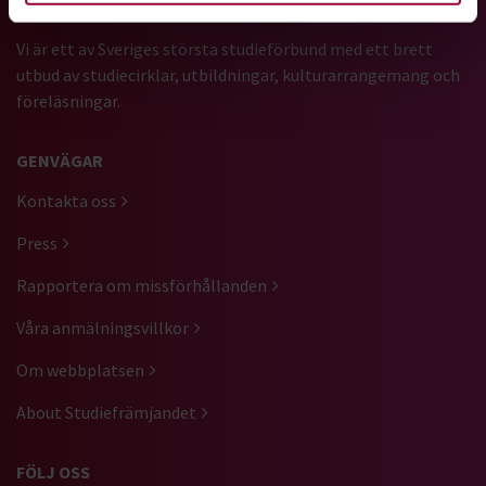
Vi är ett av Sveriges största studieförbund med ett brett
utbud av studiecirklar, utbildningar, kulturarrangemang och
föreläsningar.
GENVÄGAR
Kontakta oss
Press
Rapportera om missförhållanden
Våra anmälningsvillkor
Om webbplatsen
About Studiefrämjandet
FÖLJ OSS