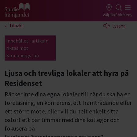
Gå till studiefrämjandets startsida
Välj län
Sök
Meny
Tillbaka
Lyssna
Innehållet i artikeln
riktas mot
Kronobergs län
Ljusa och trevliga lokaler att hyra på
Residenset
Räcker inte dina egna lokaler till när du ska ha en
föreläsning, en konferens, ett framträdande eller
ett större möte, eller vill du helt enkelt sitta
ostört ett par timmar med dina kollegor och
fokusera på
företaget/föreningen/organisationen?