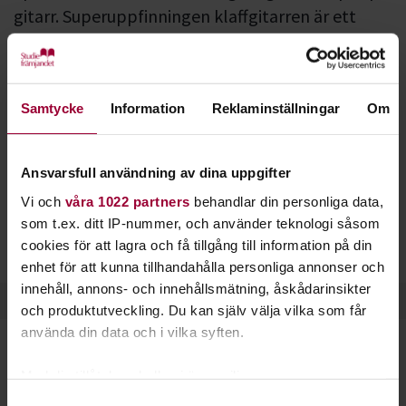
gitarr. Superuppfinningen klaffgitarren är ett
instrument som funkar även om fingrarna
snubblar.
Skillnaden mellan en klaffgitarr och en vanlig gitarr är
Samtycke
Information
Reklaminställningar
Om
träklaffen på mitten av gitarrhalsen. Klaffen pressar ner alla
strängarna och med hjälp av den kan du spela tre olika
ackord.
Ansvarsfull användning av dina uppgifter
Vi och
våra 1022 partners
behandlar din personliga data,
Prova klaffgitarr om du vill spela låtar trots att motoriken
som t.ex. ditt IP-nummer, och använder teknologi såsom
bråkar. Det finns tusentals låtar som funkar att kompa med
cookies för att lagra och få tillgång till information på din
just de tre ackorden. Hitta dina favoritsånger och börja spela!
enhet för att kunna tillhandahålla personliga annonser och
innehåll, annons- och innehållsmätning, åskådarinsikter
och produktutveckling. Du kan själv välja vilka som får
använda din data och i vilka syften.
Med din tillåtelse skulle vi även vilja:
Spelglädje med klaffgitarr
Samla in information om din geografiska plats
Samtyckesval