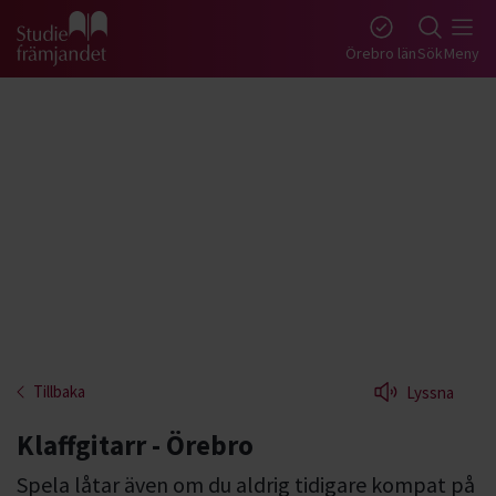
Gå till studiefrämjandets startsida
Örebro län
Sök
Meny
Tillbaka
Lyssna
Klaffgitarr - Örebro
Spela låtar även om du aldrig tidigare kompat på