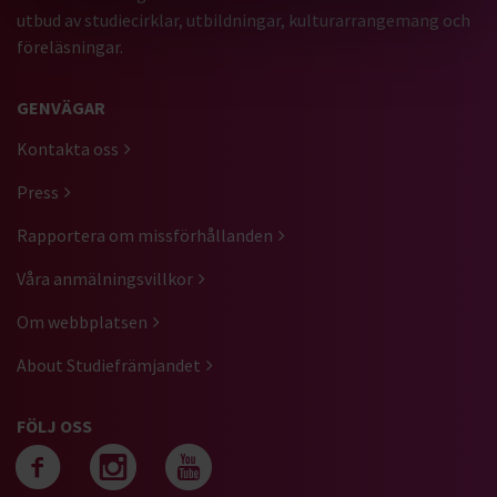
utbud av studiecirklar, utbildningar, kulturarrangemang och
föreläsningar.
GENVÄGAR
Kontakta oss
Press
Rapportera om missförhållanden
Våra anmälningsvillkor
Om webbplatsen
About Studiefrämjandet
FÖLJ OSS
Följ oss på facebook
Följ oss på instagra
Följ oss på yout