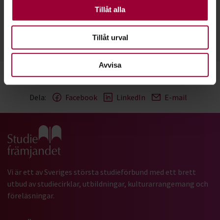
Andra är valbara.
Tillåt alla
Folkbildningsutvecklare Kultur
Skicka e-post
076-549 09 29
Läs mer
Tillåt urval
Avvisa
Dela:
Facebook
LinkedIn
E-mail
Gå till studiefrämjandets startsida
Vi är ett av Sveriges största studieförbund med ett brett
utbud av studiecirklar, utbildningar, kulturarrangemang och
föreläsningar.