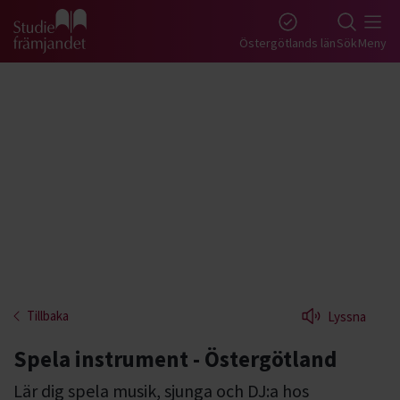
Gå till studiefrämjandets startsida
Östergötlands län
Sök
Meny
Tillbaka
Lyssna
Spela instrument - Östergötland
Lär dig spela musik, sjunga och DJ:a hos