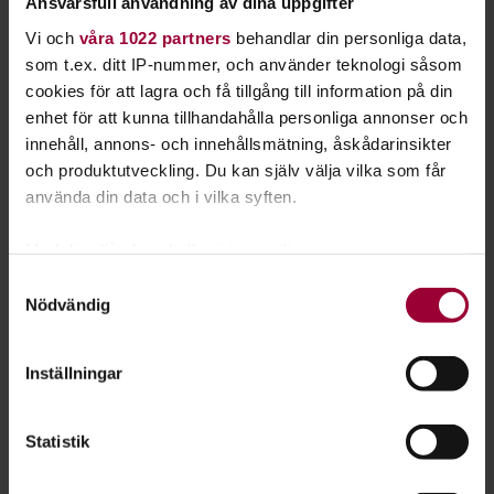
Ansvarsfull användning av dina uppgifter
Starta en studiecirkel!
Vi och
våra 1022 partners
behandlar din personliga data,
som t.ex. ditt IP-nummer, och använder teknologi såsom
Lär dig tillsammans med andra genom att starta en
cookies för att lagra och få tillgång till information på din
studiecirkel hos Studiefrämjandet.
enhet för att kunna tillhandahålla personliga annonser och
innehåll, annons- och innehållsmätning, åskådarinsikter
Läs mer om att starta studiecirkel
och produktutveckling. Du kan själv välja vilka som får
använda din data och i vilka syften.
Nästa steg
Med din tillåtelse skulle vi även vilja:
Samla in information om din geografiska plats
Samtyckesval
Nödvändig
som kan ha en noggrannhet på upp till flera meter
Identifiera din enhet genom att aktivt skanna den
för specifika kännetecken (fingeravtryck)
Se våra kurser, evenemang och studiecirklar inom
Inställningar
Ta reda på mer om hur dina personliga uppgifter
Piano
behandlas och ställ in dina preferenser i
detaljsektionen
.
Statistik
Du kan ändra eller dra tillbaka ditt samtycke när som
helst från cookie-förklaringen.