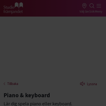
Gå till studiefrämjandets startsida
Välj län
Sök
Meny
Tillbaka
Lyssna
Piano & keyboard
Lär dig spela piano eller keyboard.