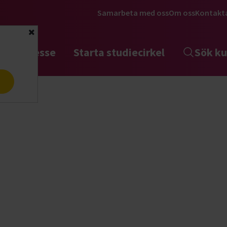
Samarbeta med oss
Om oss
Kontakt
Stäng
tta intresse
Starta studiecirkel
Sök ku
a