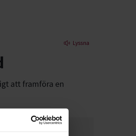
Lyssna
d
igt att framföra en
Möt Caroline af Ugglas