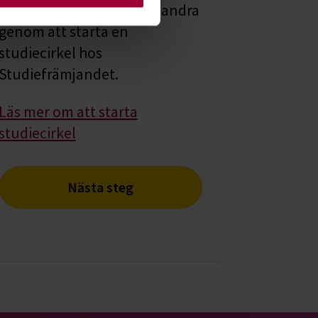
Lär dig tillsammans med andra
genom att starta en
studiecirkel hos
Studiefrämjandet.
Läs mer om att starta
studiecirkel
Nästa steg