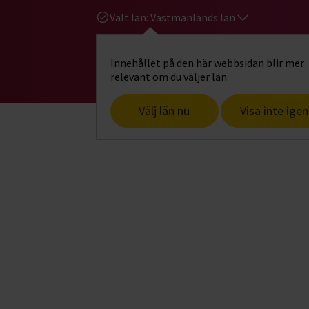
Valt län:
Västmanlands län
Innehållet på den här webbsidan blir mer
Hi
Gå till studiefrämjandets startsid
relevant om du väljer län.
Välj län nu
Visa inte igen