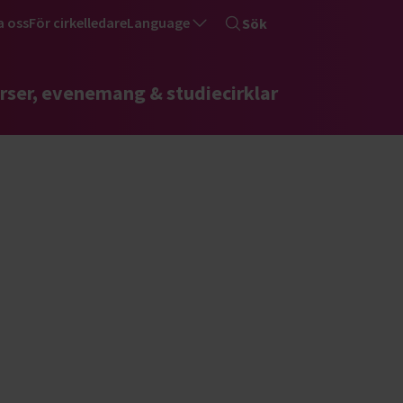
a oss
För cirkelledare
Language
Sök
rser, evenemang & studiecirklar