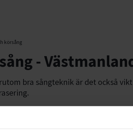
ch körsång
sång - Västmanlan
örutom bra sångteknik är det också vikt
rasering.
nniskor i flera olika sammanhang. De
På många håll har vi också sångkurser - både