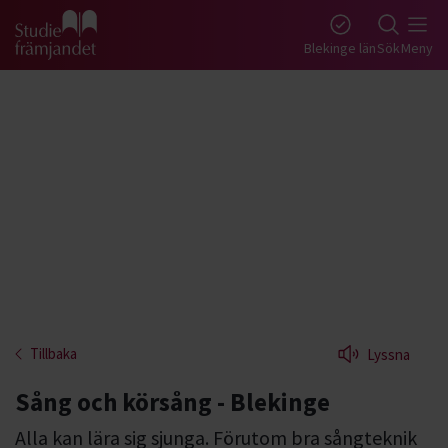
Gå till studiefrämjandets startsida
Blekinge län
Sök
Meny
Tillbaka
Lyssna
Sång och körsång - Blekinge
Alla kan lära sig sjunga. Förutom bra sångteknik