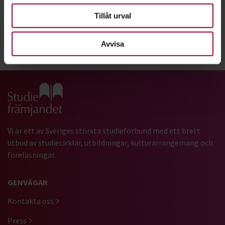
Läs om Caroline i tidningen Cirkeln
Tillåt urval
Avvisa
Dela:
Facebook
LinkedIn
E-mail
Gå till studiefrämjandets startsida
Vi är ett av Sveriges största studieförbund med ett brett
utbud av studiecirklar, utbildningar, kulturarrangemang och
föreläsningar.
GENVÄGAR
Kontakta oss
Press