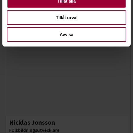
Tillåt alla
Verksamhetsutvecklare
Skicka e-post
016-159328
Läs mer
Tillåt urval
Avvisa
Nicklas Jonsson
Folkbildningsutvecklare