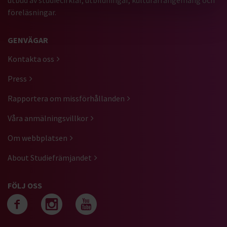
föreläsningar.
GENVÄGAR
Kontakta oss
Press
Rapportera om missförhållanden
Våra anmälningsvillkor
Om webbplatsen
About Studiefrämjandet
FÖLJ OSS
Följ oss på facebook
Följ oss på instagra
Följ oss på yout