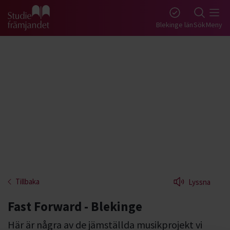
Gå till studiefrämjandets startsida
Blekinge län
Sök
Meny
Tillbaka
Lyssna
Fast Forward - Blekinge
Här är några av de jämställda musikprojekt vi