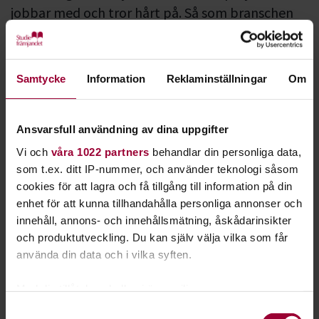
jobbar med och tror hårt på. Så som branschen
ser ut är det självklart för oss att arbeta aktivt
med jämställdhet.
Samtycke
Information
Reklaminställningar
Om
Fast Forward - studieplanen för en
jämställd musikbransch
Ansvarsfull användning av dina uppgifter
Vi och
våra 1022 partners
behandlar din personliga data,
som t.ex. ditt IP-nummer, och använder teknologi såsom
cookies för att lagra och få tillgång till information på din
enhet för att kunna tillhandahålla personliga annonser och
innehåll, annons- och innehållsmätning, åskådarinsikter
och produktutveckling. Du kan själv välja vilka som får
använda din data och i vilka syften.
Vår nya studieplan
Musik & jämställdhet - fast forward!
har sin utgångspunkt i podcasten
Skaparna
. Där intervjuas
Med din tillåtelse skulle vi även vilja:
framgångsrika kvinnliga musiker om sin historia i
Samla in information om din geografiska plats
musikbranschen. Deltagarna i studiecirkeln får diskutera
Samtyckesval