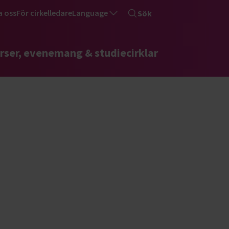
a oss
För cirkelledare
Language
Sök
rser, evenemang & studiecirklar