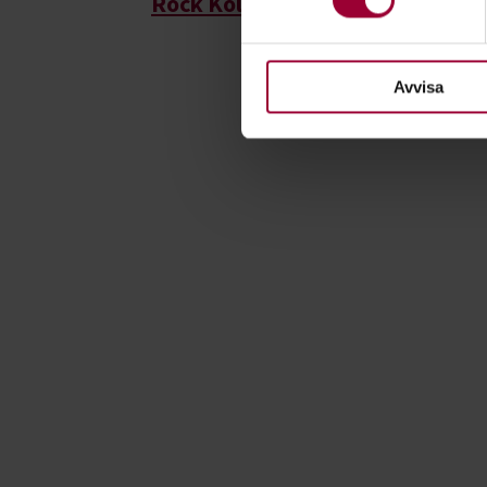
Rock Kollo
och studieplanen
Fas
För att du ska få en så bra 
nödvändiga för att webbplats
Avvisa