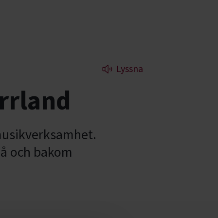
Lyssna
rrland
 musikverksamhet.
e på och bakom