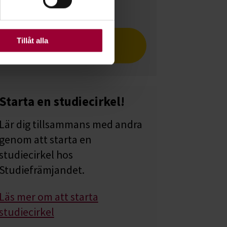
ats. Vissa kakor är
Läs om Cleo & Vanessa i
Tillåt alla
Cirkeln
Starta en studiecirkel!
Lär dig tillsammans med andra
genom att starta en
studiecirkel hos
Studiefrämjandet.
Läs mer om att starta
studiecirkel