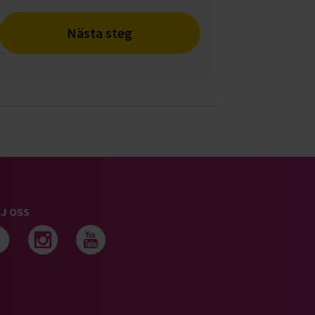
Nästa steg
J OSS
Följ oss på facebook
Följ oss på instagram
Följ oss på youtub