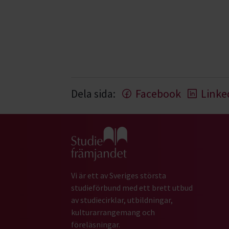
Dela sida:
Facebook
Linke
Gå till studiefrämjandets startsida
Vi är ett av Sveriges största
studieförbund med ett brett utbud
av studiecirklar, utbildningar,
kulturarrangemang och
föreläsningar.