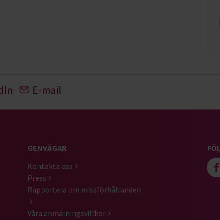
dIn
E-mail
GENVÄGAR
FÖL
Kontakta oss
Press
Rapportera om missförhållanden
Våra anmälningsvillkor