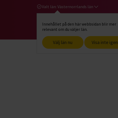
Valt län:
Västernorrlands län
Innehållet på den här webbsidan blir mer
Hi
Gå till studiefrämjandets startsid
relevant om du väljer län.
Välj län nu
Visa inte igen