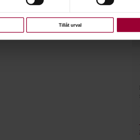
t Forward
. Lokalt finns det många fler.
upplevelse som möjligt använder vi kakor (cookies) på vår webbpl
en ska fungera. Andra är valbara.
Tillåt urval