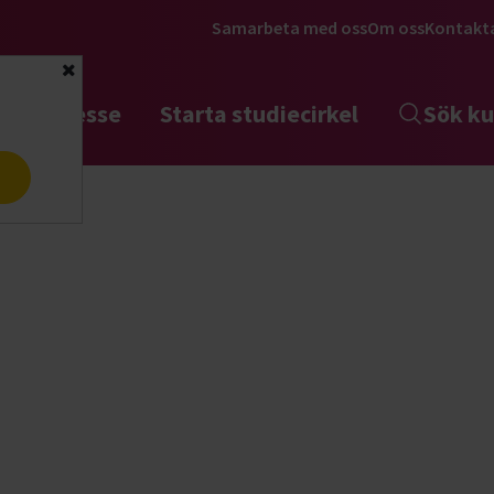
Samarbeta med oss
Om oss
Kontakt
Stäng
tta intresse
Starta studiecirkel
Sök ku
a