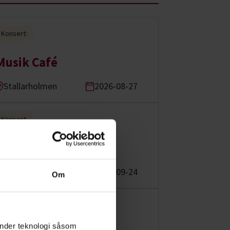
Konsert:
Musik Café
Stallarholmen
2026-08-27
Konsert:
Musik Café
Stallarholmen
2026-09-24
Om
Konsert:
änder teknologi såsom