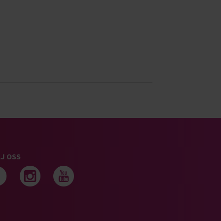
J OSS
Följ oss på facebook
Följ oss på instagram
Följ oss på youtub