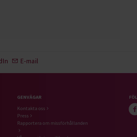
dIn
E-mail
GENVÄGAR
FÖL
Kontakta oss
Press
Rapportera om missförhållanden