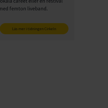
lokala caféet eller en festival
med femton liveband.
Läs mer i tidningen Cirkeln