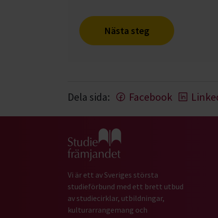
Nästa steg
Dela sida:
Facebook
Linke
Gå till studiefrämjandets startsida
Vi är ett av Sveriges största
studieförbund med ett brett utbud
av studiecirklar, utbildningar,
kulturarrangemang och