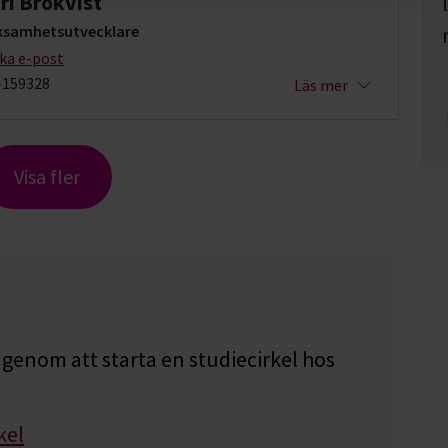
ri Brokvist
ksamhetsutvecklare
cka e-post
-159328
Läs mer
Visa fler
genom att starta en studiecirkel hos
kel