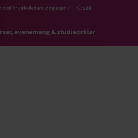
a oss
För cirkelledare
Language
Sök
rser, evenemang & studiecirklar