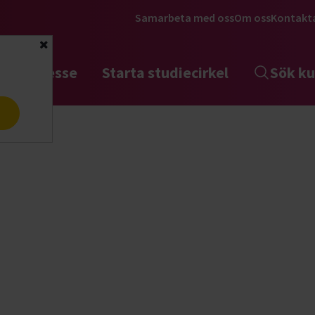
Samarbeta med oss
Om oss
Kontakt
Stäng
tta intresse
Starta studiecirkel
Sök ku
a