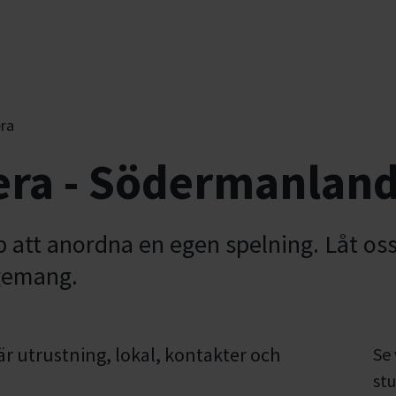
ra
era - Södermanlan
p att anordna en egen spelning. Låt oss
ngemang.
 är utrustning, lokal, kontakter och
Se
stu