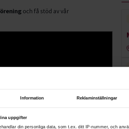
förening
och få stöd av vår
r och aktörer arrangerar vi mängder av
 och dansföreställningar. Vi kallar den här
Information
Reklaminställningar
m
.
ina uppgifter
t och bidra till att skapa delaktighet,
handlar din personliga data, som t.ex. ditt IP-nummer, och anv