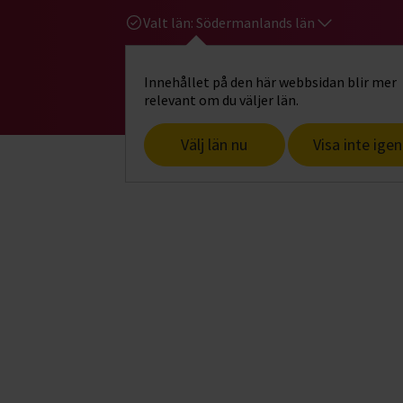
Valt län:
Södermanlands län
Innehållet på den här webbsidan blir mer
Hi
Gå till studiefrämjandets startsid
relevant om du väljer län.
Välj län nu
Visa inte igen