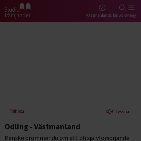
Gå till studiefrämjandets startsida
Västmanlands län
Sök
Meny
Tillbaka
Lyssna
Odling - Västmanland
Kanske drömmer du om att bli självförsörjande