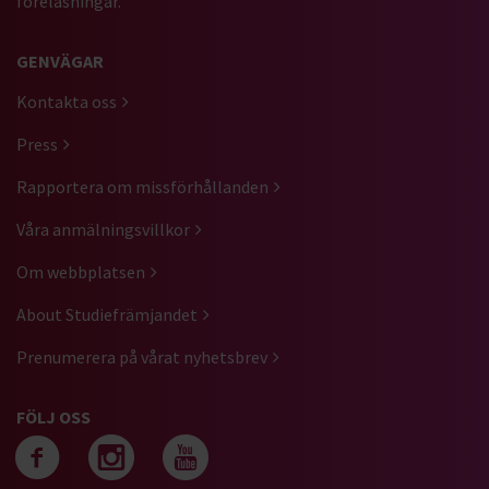
föreläsningar.
GENVÄGAR
Kontakta oss
Press
Rapportera om missförhållanden
Våra anmälningsvillkor
Om webbplatsen
About Studiefrämjandet
Prenumerera på vårat nyhetsbrev
FÖLJ OSS
Följ oss på facebook
Följ oss på instagra
Följ oss på yout