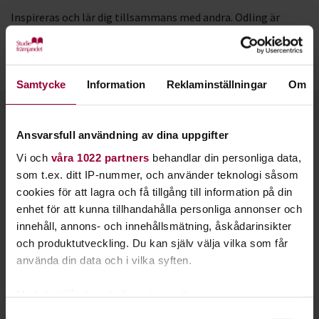
Inspireras och lär dig tillsammans med andra. Odling är
roligt, rogivande och gynnar både oss själva och miljön.
Se vilka studieplaner vi har om odling
Samtycke
Information
Reklaminställningar
Om
Ansvarsfull användning av dina uppgifter
Starta en studiecirkel!
Vi och
våra 1022 partners
behandlar din personliga data,
som t.ex. ditt IP-nummer, och använder teknologi såsom
Lär dig tillsammans med andra genom att starta en
cookies för att lagra och få tillgång till information på din
studiecirkel hos Studiefrämjandet.
enhet för att kunna tillhandahålla personliga annonser och
innehåll, annons- och innehållsmätning, åskådarinsikter
och produktutveckling. Du kan själv välja vilka som får
Läs mer om att starta studiecirkel
använda din data och i vilka syften.
Nästa steg
Med din tillåtelse skulle vi även vilja:
Samla in information om din geografiska plats
Samtyckesval