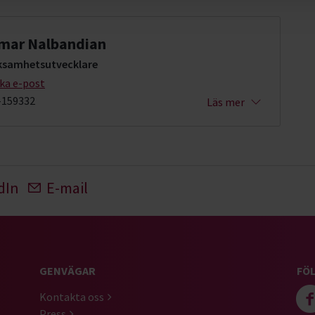
mar Nalbandian
ksamhetsutvecklare
cka e-post
-159332
Läs mer
dIn
E-mail
GENVÄGAR
FÖL
Kontakta oss
Press