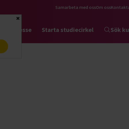
Samarbeta med oss
Om oss
Kontakt
Stäng
tta intresse
Starta studiecirkel
Sök ku
a