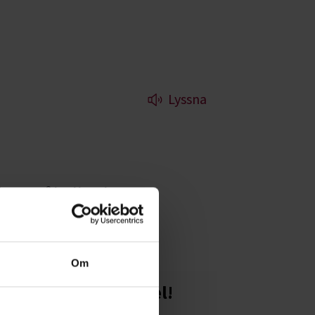
Lyssna
ersmål eller bara
Om
Starta en studiecirkel!