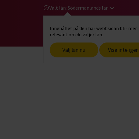
Valt län:
Södermanlands län
Innehållet på den här webbsidan blir mer
Hi
Gå till studiefrämjandets startsid
relevant om du väljer län.
Välj län nu
Visa inte igen