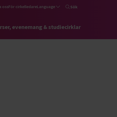
a oss
För cirkelledare
Language
Sök
rser, evenemang & studiecirklar