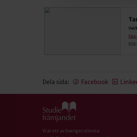
Ta
Ver
Ski
016
Dela sida:
Facebook
Linke
Gå till studiefrämjandets startsida
Vi är ett av Sveriges största