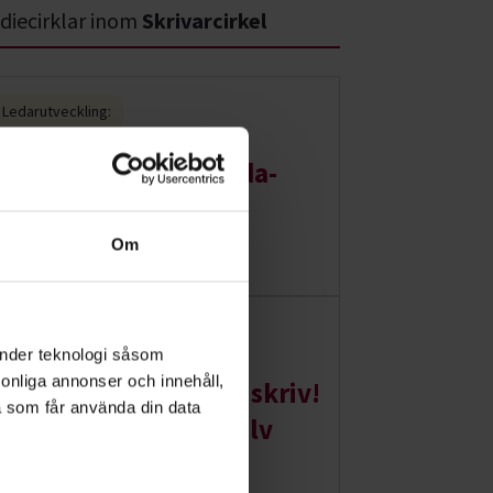
diecirklar inom
Skrivarcirkel
Ledarutveckling:
Ledarutbildning i Orda-
metoden (digital)
Om
2026-08-20
Distans hela landet:
änder teknologi såsom
rsonliga annonser och innehåll,
PROVA PÅ Skriv skriv skriv!
a som får använda din data
– Ge dig tid till dig själv
och dina ord