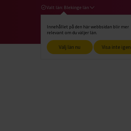
Valt län:
Blekinge län
Innehållet på den här webbsidan blir mer
Hi
Gå till studiefrämjandets startsid
relevant om du väljer län.
Välj län nu
Visa inte igen