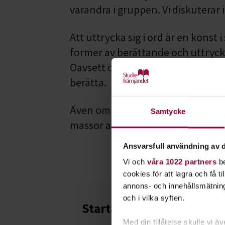
varandra i gruppen. Vi diskuterar 
Att uttrycka sig i ord är en konst 
former av berättande och uttrycks
Oavsett om det gäller fiktion eller 
berätta.
Även om du skrivit mycket tidigare
Samtycke
massor av ny kreativ energi.
Ansvarsfull användning av d
Vi och
våra 1022 partners
be
cookies för att lagra och få t
annons- och innehållsmätning
och i vilka syften.
Starta en studiecirkel!
Med din tillåtelse skulle vi äve