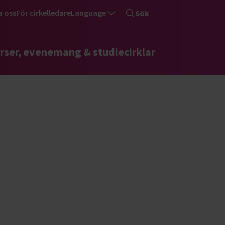
a oss
För cirkelledare
Language
Sök
rser, evenemang & studiecirklar