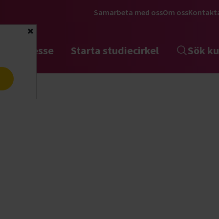
Samarbeta med oss
Om oss
Kontakt
Stäng
tta intresse
Starta studiecirkel
Sök ku
a