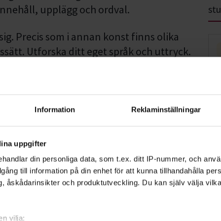
innehåll, upplägg och ordval.
stu
i sig. Precis som i annan konst finns olika
sätt. Utforska ditt eget språk och uttryck.
biografi tror vi att alla en historia att
, ger våra kurser och studiecirklar dig
Information
Reklaminställningar
ina uppgifter
handlar din personliga data, som t.ex. ditt IP-nummer, och anv
illgång till information på din enhet för att kunna tillhandahålla pe
, åskådarinsikter och produktutveckling. Du kan själv välja vilk
n vilja: