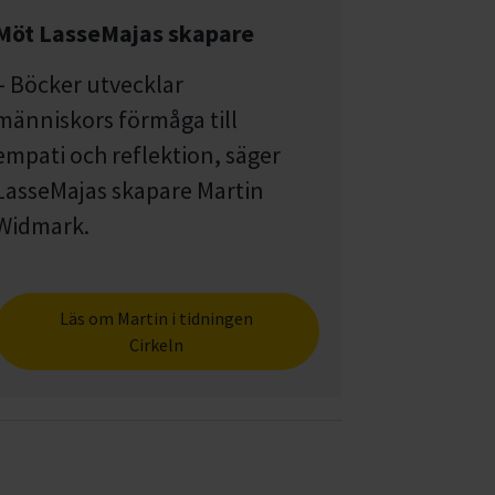
Möt LasseMajas skapare
– Böcker utvecklar
människors förmåga till
empati och reflektion, säger
LasseMajas skapare Martin
Widmark.
Läs om Martin i tidningen
Cirkeln