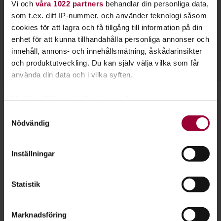
Vi och
våra 1022 partners
behandlar din personliga data,
Lena Wistrand
som t.ex. ditt IP-nummer, och använder teknologi såsom
cookies för att lagra och få tillgång till information på din
Folkbildningsutvecklare
enhet för att kunna tillhandahålla personliga annonser och
Skicka e-post
innehåll, annons- och innehållsmätning, åskådarinsikter
016-15 93 23
Läs mer
och produktutveckling. Du kan själv välja vilka som får
använda din data och i vilka syften.
Med din tillåtelse skulle vi även vilja:
Starta en studiecirkel!
Samla in information om din geografiska plats
Samtyckesval
Nödvändig
som kan ha en noggrannhet på upp till flera meter
Lär dig tillsammans med andra genom att starta en
Identifiera din enhet genom att aktivt skanna den
studiecirkel hos Studiefrämjandet.
för specifika kännetecken (fingeravtryck)
Inställningar
Ta reda på mer om hur dina personliga uppgifter
Läs mer om att starta studiecirkel
behandlas och ställ in dina preferenser i
detaljsektionen
.
Statistik
Du kan ändra eller dra tillbaka ditt samtycke när som
helst från cookie-förklaringen.
Nästa steg
Marknadsföring
För att du ska få en så bra upplevelse som möjligt