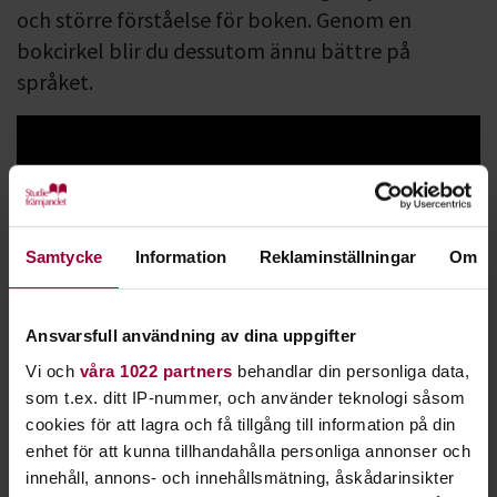
och större förståelse för boken. Genom en
bokcirkel blir du dessutom ännu bättre på
språket.
Samtycke
Information
Reklaminställningar
Om
I en bokcirkel får alla komma till tals. Uppfattningar om det
Ansvarsfull användning av dina uppgifter
ni läst diskuterar ni med varandra. Oftast väljer gruppen att
Vi och
våra 1022 partners
behandlar din personliga data,
läsa en bok som ingen läst tidigare. Upplevelsen och
som t.ex. ditt IP-nummer, och använder teknologi såsom
utgångspunkten blir då ny och densamma för alla.
cookies för att lagra och få tillgång till information på din
enhet för att kunna tillhandahålla personliga annonser och
Läsning vidgar perspektiven och utvecklar språket. Att läsa
innehåll, annons- och innehållsmätning, åskådarinsikter
är också ett stort nöje. I en bokcirkel kan ni läsa