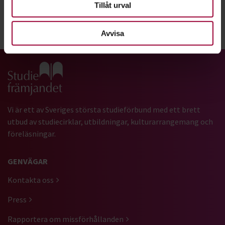
Tillåt urval
Dela:
Facebook
LinkedIn
E-mail
Avvisa
Gå till studiefrämjandets startsida
Vi är ett av Sveriges största studieförbund med ett brett
utbud av studiecirklar, utbildningar, kulturarrangemang och
föreläsningar.
GENVÄGAR
Kontakta oss
Press
Rapportera om missförhållanden