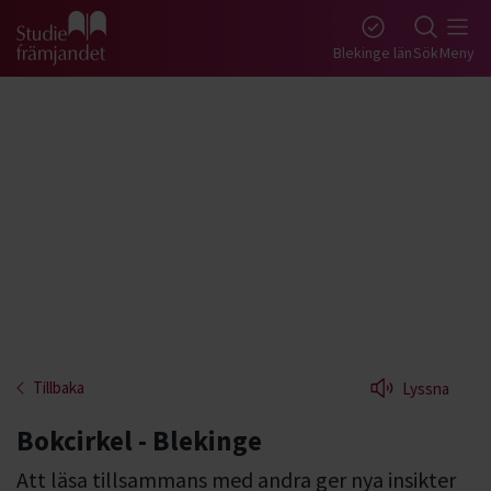
Gå till studiefrämjandets startsida
Blekinge län
Sök
Meny
Tillbaka
Lyssna
Bokcirkel - Blekinge
Att läsa tillsammans med andra ger nya insikter