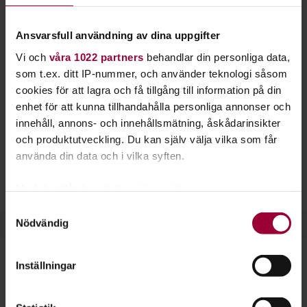
karriär i modebranschen. Hos Studiefrämjandet
får du mer kunskap om sömnad.
Ansvarsfull användning av dina uppgifter
Vi och
våra 1022 partners
behandlar din personliga data,
Sticka din egen mössa, eller lär dig lägga upp ett par byxor.
som t.ex. ditt IP-nummer, och använder teknologi såsom
Kanske är du nyfiken på drapering, stickning och brodering?
cookies för att lagra och få tillgång till information på din
Sömnad är ett roligt hantverk och samtidigt en uråldrig
enhet för att kunna tillhandahålla personliga annonser och
teknik och tradition.
innehåll, annons- och innehållsmätning, åskådarinsikter
Fördjupa dig i detaljer och lär dig vilka material som passar
och produktutveckling. Du kan själv välja vilka som får
till vad. Sömnad passar alla med ett intresse för
använda din data och i vilka syften.
textilhantverk eller kläder. Det kan också vara ett första steg
för dig som vill rikta in dig på modedesign.
Med din tillåtelse skulle vi även vilja:
Samla in information om din geografiska plats
Samtyckesval
Nödvändig
som kan ha en noggrannhet på upp till flera meter
Identifiera din enhet genom att aktivt skanna den
för specifika kännetecken (fingeravtryck)
Inställningar
Ta reda på mer om hur dina personliga uppgifter
Dela:
Facebook
LinkedIn
E-mail
behandlas och ställ in dina preferenser i
detaljsektionen
.