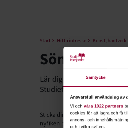
Start
Hitta intresse
Konst, hantverk
Sömnad - Sö
Lär dig att sy för husbeho
Samtycke
Studiefrämjandet får du 
Ansvarsfull användning av d
Vi och
våra 1022 partners
be
cookies för att lagra och få t
Sticka din egen mössa, eller lär d
annons- och innehållsmätning
nyfiken på drapering, stickning o
och i vilka syften.