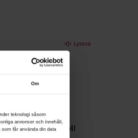
Lyssna
chen. Hos
Om
änder teknologi såsom
rsonliga annonser och innehåll,
Starta en studiecirkel!
a som får använda din data