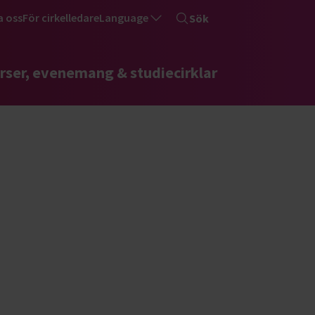
a oss
För cirkelledare
Language
Sök
rser, evenemang & studiecirklar