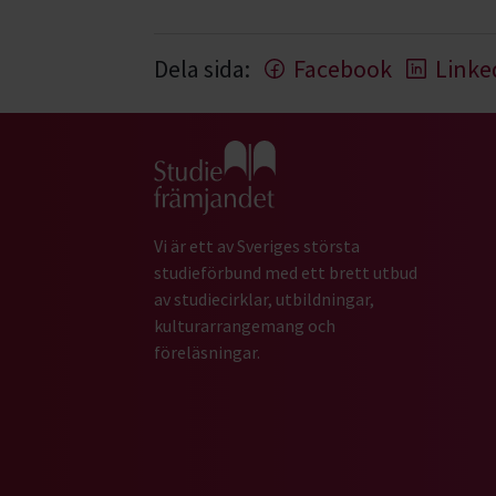
Dela sida:
Facebook
Linke
Gå till studiefrämjandets startsida
Vi är ett av Sveriges största
studieförbund med ett brett utbud
av studiecirklar, utbildningar,
kulturarrangemang och
föreläsningar.