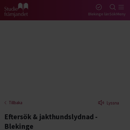
Gå till studiefrämjandets startsida
Blekinge län
Sök
Meny
Tillbaka
Lyssna
Eftersök & jakthundslydnad -
Blekinge