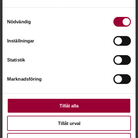
Med din tillåtelse skulle vi även vilja:
Samla in information om din geografiska plats
Samtyckesval
Josefin Karlsson
Nödvändig
som kan ha en noggrannhet på upp till flera meter
Folkbildningsutvecklare Djur-Natur-Miljö/
Identifiera din enhet genom att aktivt skanna den
Profilområdesansvarig Natur
för specifika kännetecken (fingeravtryck)
Inställningar
Skicka e-post
Ta reda på mer om hur dina personliga uppgifter
073-071 46 90
Läs mer
behandlas och ställ in dina preferenser i
detaljsektionen
.
Statistik
Du kan ändra eller dra tillbaka ditt samtycke när som
helst från cookie-förklaringen.
Marknadsföring
För att du ska få en så bra upplevelse som möjligt
Viltolycka
använder vi kakor (cookies) på vår webbplats. Vissa
kakor är nödvändiga för att webbplatsen ska fungera.
Den fordonsförare som varit inblandad i en
Andra är valbara.
Tillåt alla
sammanstötning med älg, hjort, rådjur, vildsvin,
utter, mufflonfår, örn eller något av våra stora
rovdjur är alltid skyldig att snarast möjligt märka
Tillåt urval
ut olycksplatsen och underrätta