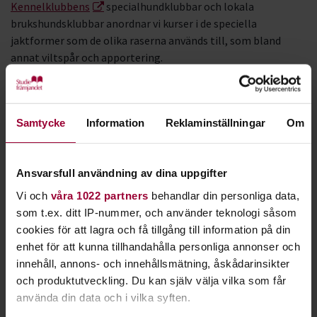
Kennelklubbens
specialhundklubbar och lokala
brukshundsklubbar anordnar vi kurser i de speciella
jaktformer som de olika raserna används till, som bland
annat viltspår och apportering.
Kontakt
Samtycke
Information
Reklaminställningar
Om
Ansvarsfull användning av dina uppgifter
Vi och
våra 1022 partners
behandlar din personliga data,
som t.ex. ditt IP-nummer, och använder teknologi såsom
cookies för att lagra och få tillgång till information på din
enhet för att kunna tillhandahålla personliga annonser och
innehåll, annons- och innehållsmätning, åskådarinsikter
och produktutveckling. Du kan själv välja vilka som får
använda din data och i vilka syften.