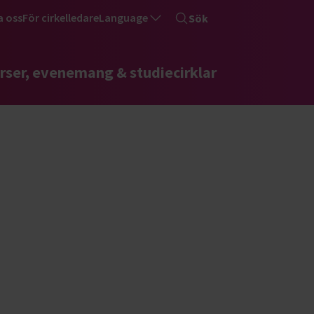
a oss
För cirkelledare
Language
Sök
rser, evenemang & studiecirklar