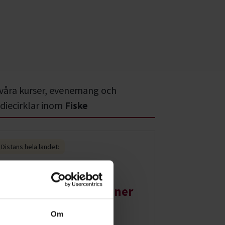
 våra kurser, evenemang och
diecirklar inom
Fiske
Distans hela landet:
Fortbildning för
fisketillsyningspersoner
september
Om