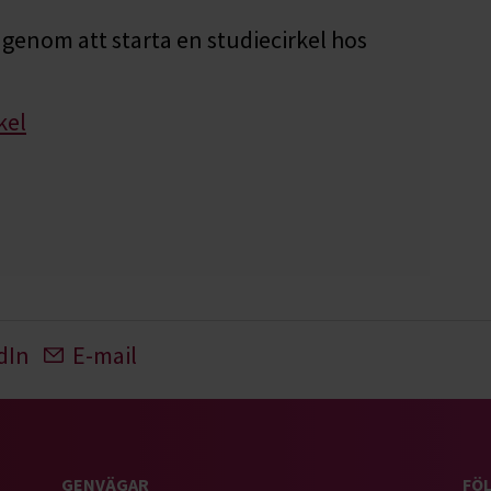
genom att starta en studiecirkel hos
kel
dIn
E-mail
GENVÄGAR
FÖL