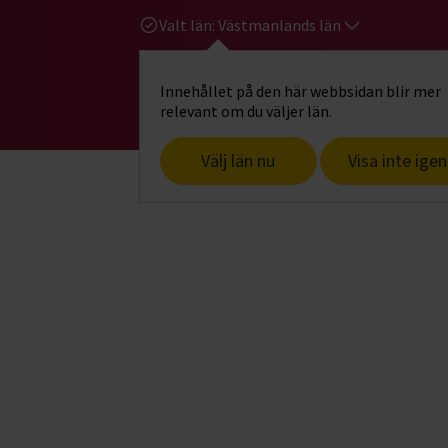
Valt län:
Västmanlands län
Innehållet på den här webbsidan blir mer
Hi
Gå till studiefrämjandets startsid
relevant om du väljer län.
Välj län nu
Visa inte igen