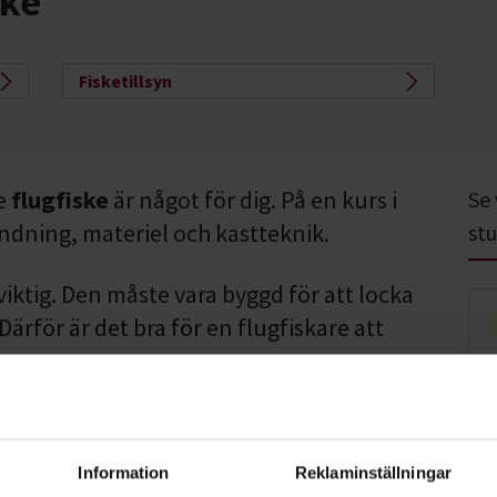
ske
Fisketillsyn
ke
flugfiske
är något för dig. På en kurs i
Se
indning, materiel och kastteknik.
stu
 viktig. Den måste vara byggd för att locka
. Därför är det bra för en flugfiskare att
.
e guppa omkring i ett glittrande vatten. För
 och kämpa med en envis och stark lax.
Information
Reklaminställningar
du alltid lära dig mer. Och det är kul att