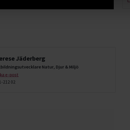
erese Jäderberg
bildningsutvecklare Natur, Djur & Miljö
cka e-post
1-212 02