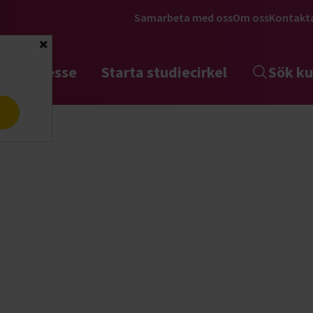
Samarbeta med oss
Om oss
Kontakt
Stäng
tta intresse
Starta studiecirkel
Sök ku
a