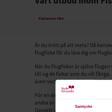
Vårt utbud inom Fi
Fiskarnas rike
Är du trött på att meta? Då kans
flugfiske får du lära dig om flugb
När du flugfiskar är själva flugan
till sig de fiskar som du vill fånga
även vara duktig på
flugbindning
För en del är fiske att se ett flöt
andra är det att stå i en strid älv
Samtycke
Oavsett vilken kunskap du har kan 