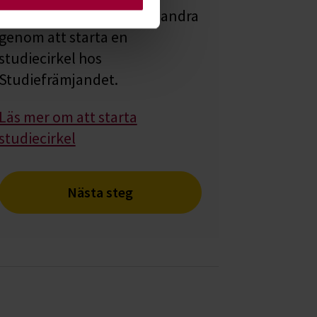
Lär dig tillsammans med andra
genom att starta en
studiecirkel hos
Studiefrämjandet.
Läs mer om att starta
studiecirkel
Nästa steg