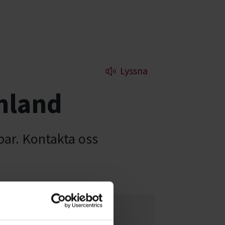
Lyssna
nland
bar. Kontakta oss
Hundnördar