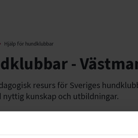
Hjälp för hundklubbar
ndklubbar - Västma
dagogisk resurs för Sveriges hundklub
d nyttig kunskap och utbildningar.
hjälpa er med: