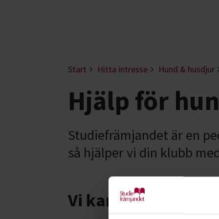
Start
Hitta intresse
Hund & husdjur
Hjälp för hu
Studiefrämjandet är en pe
så hjälper vi din klubb me
Vi kan bland annat 