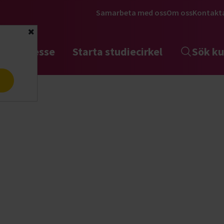
Samarbeta med oss
Om oss
Kontakt
Stäng
tta intresse
Starta studiecirkel
Sök ku
a