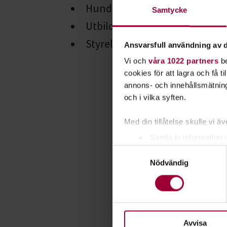
Hundägarutbildning i studiec
Samtycke
Utbildningar för cirkelledare 
Styrelseutbildningar och före
Ansvarsfull användning av d
Vi och
våra 1022 partners
be
cookies för att lagra och få t
annons- och innehållsmätning
och i vilka syften.
Med din tillåtelse skulle vi äve
Samla in information 
Samtyckesval
Identifiera din enhet 
Nödvändig
Ta reda på mer om hur dina pe
eller dra tillbaka ditt samtyc
För att du ska få en så bra 
nödvändiga för att webbplats
Avvisa