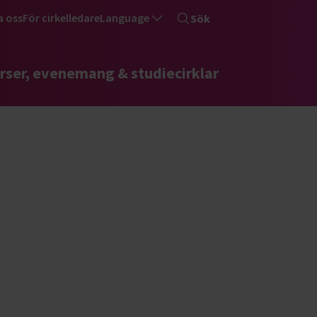
a oss
För cirkelledare
Language
Sök
rser, evenemang & studiecirklar