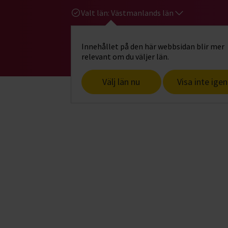
Valt län:
Västmanlands län
Innehållet på den här webbsidan blir mer
Hi
Gå till studiefrämjandets startsid
relevant om du väljer län.
Välj län nu
Visa inte igen