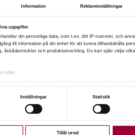
irkelform
Information
Reklaminställningar
och instruktörer
ningsutveckling
ina uppgifter
handlar din personliga data, som t.ex. ditt IP-nummer, och anv
illgång till information på din enhet för att kunna tillhandahålla pe
, åskådarinsikter och produktutveckling. Du kan själv välja vilk
n vilja:
om din geografiska plats som kan ha en noggrannhet på upp till f
genom att aktivt skanna den för specifika kännetecken (fingeravt
Inställningar
Statistik
rsonliga uppgifter behandlas och ställ in dina preferenser i
deta
ke när som helst från cookie-förklaringen.
upplevelse som möjligt använder vi kakor (cookies) på vår webbpl
en ska fungera. Andra är valbara.
Tillåt urval