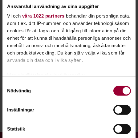
Studiefrämjandet. Varva ned, gå in i dig själv och
Ansvarsfull användning av dina uppgifter
må ännu bättre. En underbar känsla!
Vi och
våra 1022 partners
behandlar din personliga data,
som t.ex. ditt IP-nummer, och använder teknologi såsom
Hos oss kan du lära dig
meditation
,
yoga
,
taiji-chen
och
cookies för att lagra och få tillgång till information på din
qigong
. Alla dessa aktiviteter hjälper dig att må ännu bättre
enhet för att kunna tillhandahålla personliga annonser och
och minskar din stress.
innehåll, annons- och innehållsmätning, åskådarinsikter
och produktutveckling. Du kan själv välja vilka som får
Varför inte lägga 10-30 minuter varje dag på att sluta dina
använda din data och i vilka syften.
ögon, gå in i dig själva och stäng ute allt annat för en stund?
Meditation ger dig lugn, fokus och energi i en stressig vardag.
Med din tillåtelse skulle vi även vilja:
Samla in information om din geografiska plats
Samtyckesval
Nödvändig
som kan ha en noggrannhet på upp till flera meter
Identifiera din enhet genom att aktivt skanna den
för specifika kännetecken (fingeravtryck)
Inställningar
Ta reda på mer om hur dina personliga uppgifter
behandlas och ställ in dina preferenser i
detaljsektionen
.
Dela:
Facebook
LinkedIn
E-mail
Statistik
Du kan ändra eller dra tillbaka ditt samtycke när som
helst från cookie-förklaringen.