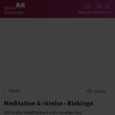
Gå till studiefrämjandets startsida
Blekinge län
Sök
Meny
Tillbaka
Lyssna
Meditation & rörelse - Blekinge
Utforska meditation och rörelse hos