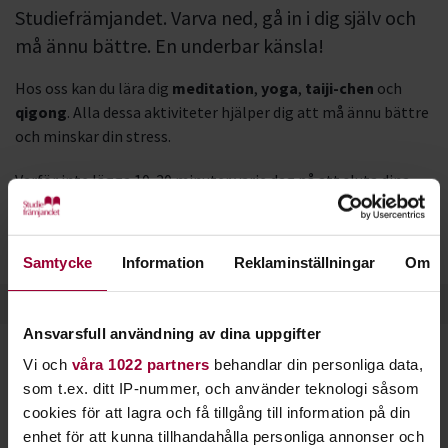
Studiefrämjandet. Varva ned, gå in i dig själv och
må ännu bättre. En underbar känsla!
Hos oss kan du lära dig
meditation
,
yoga
,
taiji-chen
och
qigong
. Alla dessa aktiviteter hjälper dig att må ännu bättre
och minskar din stress.
Varför inte lägga 10-30 minuter varje dag på att sluta dina
ögon, gå in i dig själva och stäng ute allt annat för en stund?
Meditation ger dig lugn, fokus och energi i en stressig vardag.
Samtycke
Information
Reklaminställningar
Om
Ansvarsfull användning av dina uppgifter
Vi och
våra 1022 partners
behandlar din personliga data,
Starta en studiecirkel!
som t.ex. ditt IP-nummer, och använder teknologi såsom
cookies för att lagra och få tillgång till information på din
Lär dig tillsammans med andra genom att starta en
enhet för att kunna tillhandahålla personliga annonser och
studiecirkel hos Studiefrämjandet.