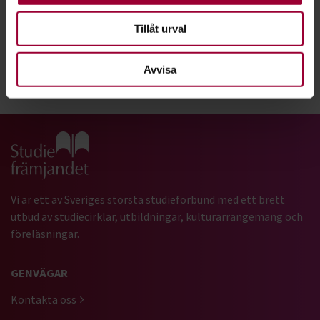
Stockholm
2026-08-10
Tillåt urval
Avvisa
Dela:
Facebook
LinkedIn
E-mail
Gå till studiefrämjandets startsida
Vi är ett av Sveriges största studieförbund med ett brett
utbud av studiecirklar, utbildningar, kulturarrangemang och
föreläsningar.
GENVÄGAR
Kontakta oss