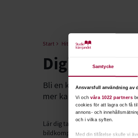
Start
Hitta intresse
Film & foto
F
Digitalt foto
Samtycke
Bli en kreativ, kunnig och
Ansvarsfull användning av d
mer kan du utveckla dina bi
Vi och
våra 1022 partners
be
cookies för att lagra och få t
annons- och innehållsmätning
och i vilka syften.
Lär dig ta bra porträtt och miljöbil
bildkomposition, färglära, vitbal
Med din tillåtelse skulle vi äve