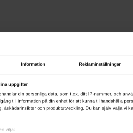
oto
 - Blekinge
Information
Reklaminställningar
 skarpsynt fotograf. Ju mer du kan om f
ina uppgifter
lder och låta kreativiteten flöda.
handlar din personliga data, som t.ex. ditt IP-nummer, och anv
illgång till information på din enhet för att kunna tillhandahålla pe
, åskådarinsikter och produktutveckling. Du kan själv välja vilk
der. Vi hjälper dig få koll på
ansering och skärpedjup. Du lär dig också
n vilja: