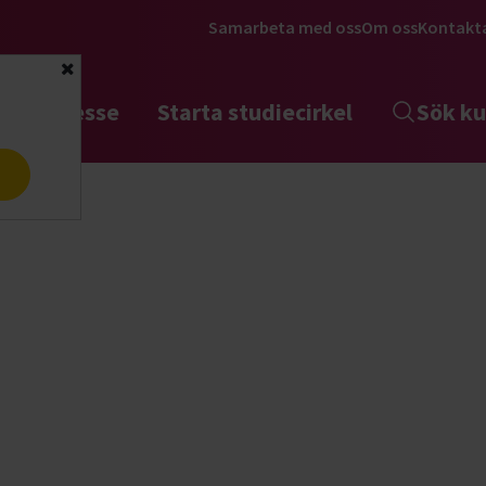
Samarbeta med oss
Om oss
Kontakt
Stäng
tta intresse
Starta studiecirkel
Sök ku
a