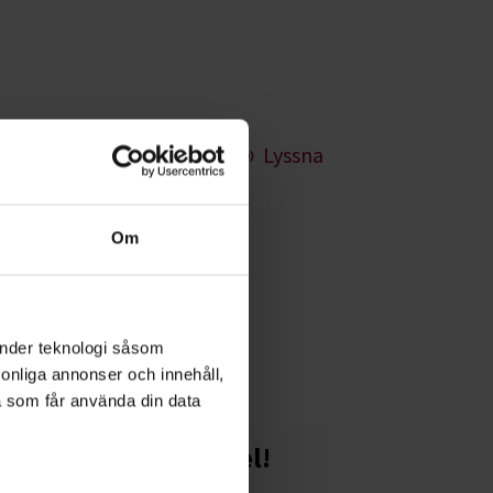
Lyssna
Om
otografi, desto
änder teknologi såsom
rsonliga annonser och innehåll,
a som får använda din data
Starta en studiecirkel!