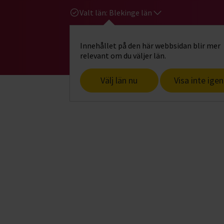
Valt län:
Blekinge län
Innehållet på den här webbsidan blir mer
Hi
Gå till studiefrämjandets startsid
relevant om du väljer län.
Välj län nu
Visa inte igen