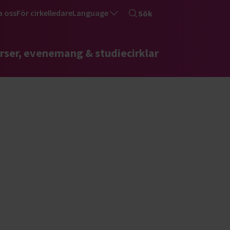
a oss
För cirkelledare
Language
Sök
rser, evenemang & studiecirklar