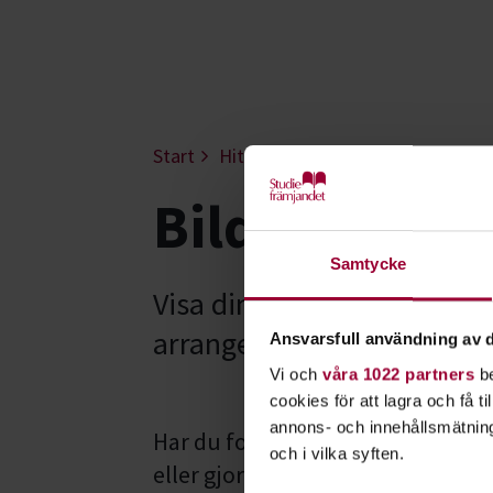
Start
Hitta intresse
Film & foto
Bi
Bild- och fi
Samtycke
Visa dina bilder och filmer
arrangera en film- eller bi
Ansvarsfull användning av d
Vi och
våra 1022 partners
be
cookies för att lagra och få t
annons- och innehållsmätning
Har du fotograferat något som du 
och i vilka syften.
eller gjort en film som du vill att