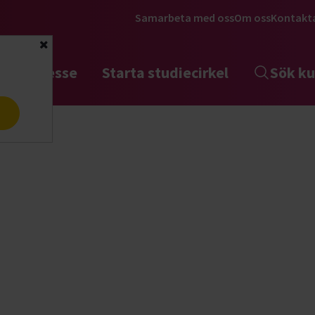
Samarbeta med oss
Om oss
Kontakt
Stäng
tta intresse
Starta studiecirkel
Sök ku
a