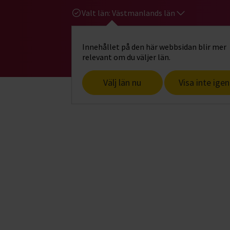
Valt län:
Västmanlands län
Innehållet på den här webbsidan blir mer
Hi
Gå till studiefrämjandets startsid
relevant om du väljer län.
Välj län nu
Visa inte igen