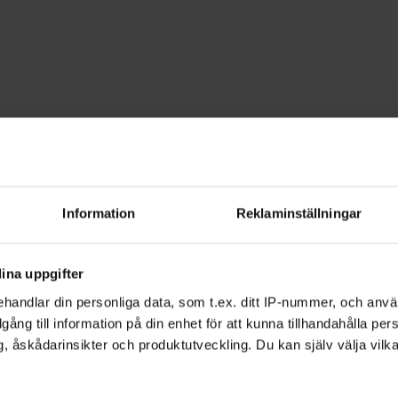
ld- & filmvisningar
lmvisningar - Västm
Information
Reklaminställningar
 för andra och få nyttig feedback. Hos 
ldvisning eller vara publik på våra befi
ina uppgifter
handlar din personliga data, som t.ex. ditt IP-nummer, och anv
illgång till information på din enhet för att kunna tillhandahålla pe
, åskådarinsikter och produktutveckling. Du kan själv välja vilk
vill visa för andra? Kanske har du sett
 flera ska se och diskutera? Välkommen till