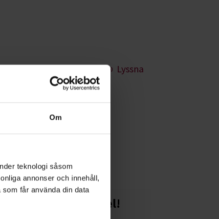
Lyssna
anland
Om
oss kan du
ntliga evenemang.
änder teknologi såsom
rsonliga annonser och innehåll,
a som får använda din data
Starta en studiecirkel!