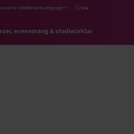
a oss
För cirkelledare
Language
Sök
rser, evenemang & studiecirklar